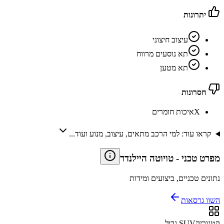
יתרונות
עיצוב חיצוני
תא נוסעים מרווח
תא מטען
חסרונות
X
איכות חומרים
קראו עוד: למי הרכב מתאים, עיצוב, מנוע ועוד...
מפרט טכני
-
טויוטה היילנדר
נתונים טכניים, ביצועים ומידות
השוו גרסאות
קטגוריה
SUV גדול