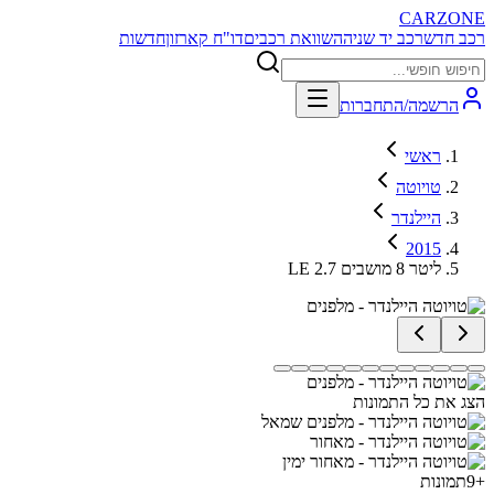
CARZONE
רכב חדש
רכב יד שניה
השוואת רכבים
דו"ח קארזון
חדשות
הרשמה/התחברות
ראשי
טויוטה
היילנדר
2015
LE 2.7 ליטר 8 מושבים
הצג את כל התמונות
+
9
תמונות