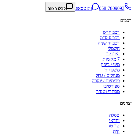
058-7809093
וואטסאפ
קבלו הצעה
רכבים
רכב חדש
רכב 0 ק"מ
רכב יד שניה
חשמלי
היברידי
7 מקומות
מיני / ג'יפון
משפחתי
מנהלים / גדול
פרימיום / יוקרה
ספורטיבי
מסחרי וטנדר
יצרנים
טסלה
יונדאי
טויוטה
קיה