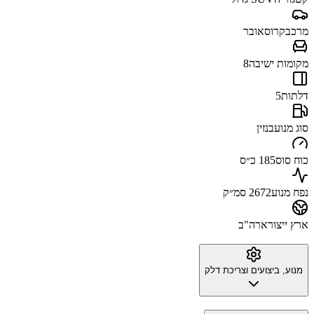
מרכב
קרוסאובר
מקומות ישיבה
8
דלתות
5
סוג מנוע
בנזין
כוח סוס
185 כ״ס
נפח מנוע
2672 סמ״ק
ארץ ייצור
ארה"ב
מנוע, ביצועים וצריכת דלק