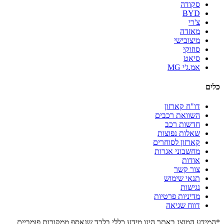
סקודה
BYD
צ'רי
מאזדה
מיצובישי
סוזוקי
סיאט
אמ.ג'י MG
כלים
דו"ח קארזון
השוואת רכבים
חדשות רכב
שאלות נפוצות
קארזון לסוחרים
מחשבוני אגרות
אודות
צור קשר
תנאי שימוש
נגישות
מדיניות פרטיות
דווח שגיאה
*המידע המוצג באתר הינו מידע כללי בלבד שנאסף ממקורות פומביים