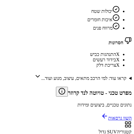
יכולות שטח
איכות חומרים
מרווח פנים
חסרונות
X
התנהגות כביש
X
בידוד רעשים
X
צריכת דלק
קראו עוד: למי הרכב מתאים, עיצוב, מנוע ועוד...
מפרט טכני
-
טויוטה לנד קרוזר
נתונים טכניים, ביצועים ומידות
השוו גרסאות
קטגוריה
SUV גדול