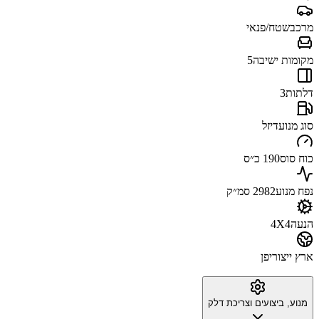
מרכב
שטח/פנאי
מקומות ישיבה
5
דלתות
3
סוג מנוע
דיזל
כוח סוס
190 כ״ס
נפח מנוע
2982 סמ״ק
הנעה
4X4
ארץ ייצור
יפן
מנוע, ביצועים וצריכת דלק