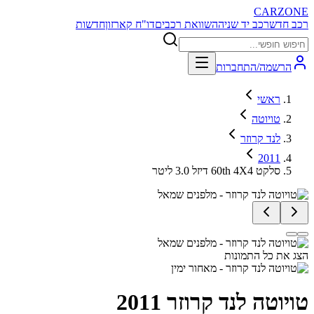
CARZONE
רכב חדש
רכב יד שניה
השוואת רכבים
דו"ח קארזון
חדשות
הרשמה/התחברות
ראשי
טויוטה
לנד קרוזר
2011
סלקט 60th 4X4 דיזל 3.0 ליטר
הצג את כל התמונות
טויוטה לנד קרוזר
2011