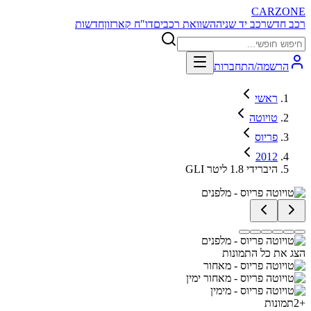
CARZONE
רכב חדש
רכב יד שניה
השוואת רכבים
דו"ח קארזון
חדשות
הרשמה/התחברות
ראשי
טויוטה
פריוס
2012
GLI היברידי 1.8 ליטר
הצג את כל התמונות
+
2
תמונות