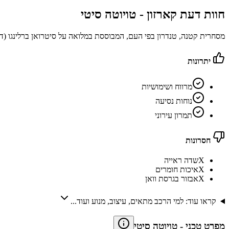
חוות דעת קארזון -
טויוטה סיטי
מסחרית קטנה, טנדרון בפי העם, המבוססת במלואה על סיטרואן ברלינגו (דור 3) הפופולרית וכמוה מציעה שני אורכי מ
יתרונות
מרווח ושימושיות
נוחות נסיעה
תמרון עירוני
חסרונות
X
שדה ראייה
X
איכות חומרים
X
אבזור בגרסת וואן
קראו עוד: למי הרכב מתאים, עיצוב, מנוע ועוד...
מפרט טכני
-
טויוטה סיטי