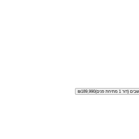
₪
189,990