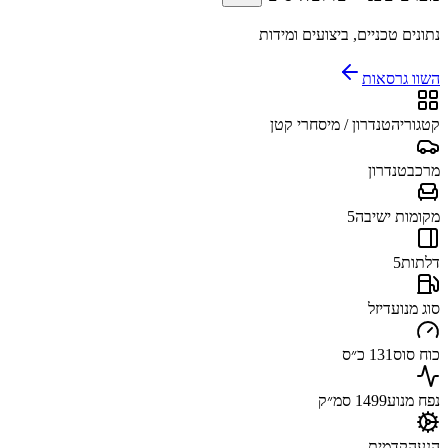
נתונים טכניים, ביצועים ומידות
השוו גרסאות
קטגוריה
טנדרון / מיסחרי קטן
מרכב
טנדרון
מקומות ישיבה
5
דלתות
5
סוג מנוע
דיזל
כוח סוס
131 כ״ס
נפח מנוע
1499 סמ״ק
הנעה
קדמית