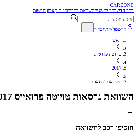
CARZONE
רכב חדש
רכב יד שניה
השוואת רכבים
דו"ח קארזון
חדשות
הרשמה/התחברות
ראשי
טויוטה פרואייס
2017
השוואת גרסאות
השוואת גרסאות
טויוטה פרואייס 2017
הוסיפו רכב להשוואה