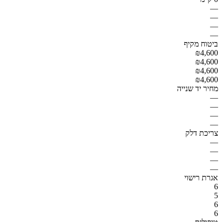
—
—
—
—
ביטוח מקיף
₪4,600
₪4,600
₪4,600
₪4,600
מחיר יד שנייה
—
—
—
—
צריכת דלק
—
—
—
—
אגרת רישוי
6
5
6
6