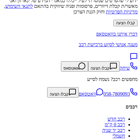
ידוע לי שהפרטים שמסרתי לעיל ייכללו במאגרי המידע של קארזון ואני
מאשר/ת קבלת דיוורים, פרסומות ופניה שיווקית בהתאם
לתנאי השימוש
,
מדיניות הפרטיות
וחוק הגנת הצרכן
קבלו הצעה
דברו איתנו בוואטסאפ
מענה אנושי לסיוע ברכישת רכב
שיחה
קבלו הצעה
וואטסאפ
מחפשים רכב? נשמח לסייע
058-7809093
וואטסאפ
קבלו הצעה
רכבים
רכב חדש
רכב 0 ק"מ
רכב יד שניה
חשמלי