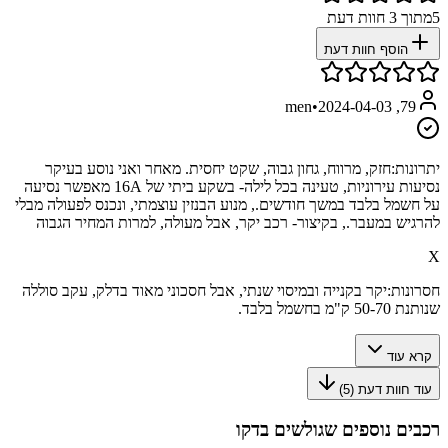
5
מתוך
3
חוות דעת
הוסף חוות דעת
•
2024-04-03
79, men
יתרונות:
חזק, מרווח, גחון גבוה, שקט יחסית. מאחר ואני נוסע בעיקר
נסיעות עירוניות, טעינה בכל לילה- בשקע ביתי של 16A מאפשר נסיעה
על חשמל בלבד במשך חודשים., מנוע הבנזין עוצמתי, ונכנס לפעולה מבלי
להרגיש במעבר., בקיצור- רכב יקר, אבל מעולה, למרות המחיר הגבוה
X
חסרונות:
יקר בקנייה ובמיסוי שנתי, אבל חסכוני מאוד בדלק, עקב סוללה
שנותנת 50-70 ק"מ בחשמל בלבד.
קרא עוד
עוד חוות דעת (
5
)
רכבים נוספים שגולשים בדקו