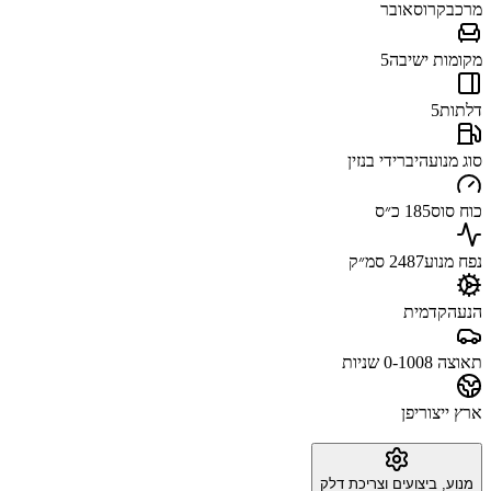
מרכב
קרוסאובר
מקומות ישיבה
5
דלתות
5
סוג מנוע
היברידי בנזין
כוח סוס
185 כ״ס
נפח מנוע
2487 סמ״ק
הנעה
קדמית
תאוצה 0-100
8 שניות
ארץ ייצור
יפן
מנוע, ביצועים וצריכת דלק