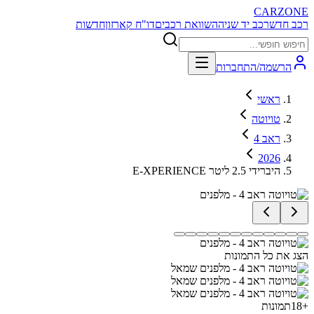
CARZONE
רכב חדש
רכב יד שניה
השוואת רכבים
דו"ח קארזון
חדשות
הרשמה/התחברות
ראשי
טויוטה
ראב 4
2026
E-XPERIENCE היברידי 2.5 ליטר
הצג את כל התמונות
+
18
תמונות