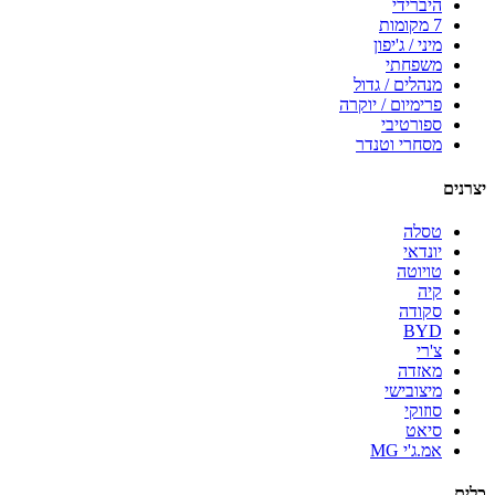
היברידי
7 מקומות
מיני / ג'יפון
משפחתי
מנהלים / גדול
פרימיום / יוקרה
ספורטיבי
מסחרי וטנדר
יצרנים
טסלה
יונדאי
טויוטה
קיה
סקודה
BYD
צ'רי
מאזדה
מיצובישי
סוזוקי
סיאט
אמ.ג'י MG
כלים