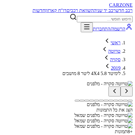
CARZONE
רכב חדש
רכב יד שניה
השוואת רכבים
דו"ח קארזון
חדשות
הרשמה/התחברות
ראשי
טויוטה
סקויה
2019
לימיטד 4X4 5.8 ליטר 8 מושבים
הצג את כל התמונות
+
8
תמונות