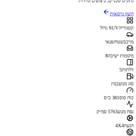
נתונים טכניים, ביצועים ומידות
השוו גרסאות
קטגוריה
SUV גדול
מרכב
שטח/פנאי
מקומות ישיבה
8
דלתות
5
סוג מנוע
בנזין
כוח סוס
381 כ״ס
נפח מנוע
5763 סמ״ק
הנעה
4X4