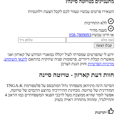
מתעניינים ב
טויוטה סיינה
?
השאירו פרטים עכשיו ונעזור לכם לקבל הצעת רלוונטיות
ללא התחייבות
מענה מהיר
או חייגו עכשיו:
058-7809093
קבלו הצעה
ידוע לי שהפרטים שמסרתי לעיל ייכללו במאגרי המידע של קארזון ואני
מאשר/ת קבלת דיוורים, פרסומות ופניה שיווקית בהתאם
לתנאי השימוש
,
מדיניות הפרטיות
וחוק הגנת הצרכן
חוות דעת קארזון -
טויוטה סיינה
הסיינה הינה מיניוואן משפחתי גדול המתבסס על פלטפורמת TNGA-K
המודרנית של טויוטה. מבחינת ההיררכיה בהיצע הדגמים של טויוטה,
אפשר לומר שהיא ממוצבת מעל לרכבי הפנאי המשפחתיים כמו הראב 4
וההיילנדר, ומהווה מתחרה ראויה בשוק
יתרונות