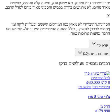
יתרונות:
רכב גדול ומפנק. תא מטען ענק, נסיעה קלה ונעימה, קפיצים
מאוד נוחים, לא מרגישים בורות בכביש וחסכוני מאוד ביחס לגודל הרכב.
X
חסרונות:
ההיברידי לא מאיץ כמו המודלים הישנים ובעליות לוקח זמן
(יחסית לרכב) להאיץ. , בגלל ההנעה ההיברידית המנוע חלש למי שנוסע
הרבה נסיעות ארוכות טווח.
קרא עוד
עוד חוות דעת (
10
)
רכבים נוספים שגולשים בדקו
לכל הפרטים
0 ק"מ ₪
30,000
היברידי בנזין פלאג אין
צ'רי טיגו 8 פרו
החל מ-
₪
179,990