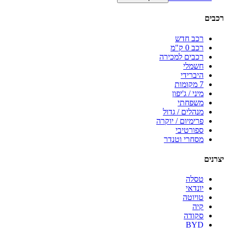
רכבים
רכב חדש
רכב 0 ק"מ
רכבים למכירה
חשמלי
היברידי
7 מקומות
מיני / ג'יפון
משפחתי
מנהלים / גדול
פרימיום / יוקרה
ספורטיבי
מסחרי וטנדר
יצרנים
טסלה
יונדאי
טויוטה
קיה
סקודה
BYD