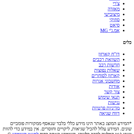
צ'רי
מאזדה
מיצובישי
סוזוקי
סיאט
אמ.ג'י MG
כלים
דו"ח קארזון
השוואת רכבים
חדשות רכב
שאלות נפוצות
קארזון לסוחרים
מחשבוני אגרות
אודות
צור קשר
תנאי שימוש
נגישות
מדיניות פרטיות
דווח שגיאה
*המידע המוצג באתר הינו מידע כללי בלבד שנאסף ממקורות פומביים
שונים. המידע עלול להכיל שגיאות, ליקויים וחוסרים. אין במידע כדי להוות