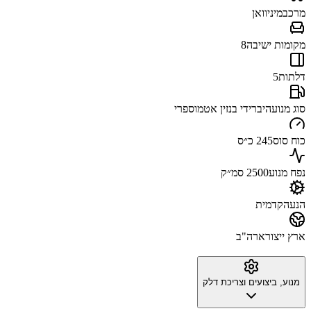
מרכב
מיניוואן
מקומות ישיבה
8
דלתות
5
סוג מנוע
היברידי בנזין אטמוספרי
כוח סוס
245 כ״ס
נפח מנוע
2500 סמ״ק
הנעה
קדמית
ארץ ייצור
ארה"ב
מנוע, ביצועים וצריכת דלק