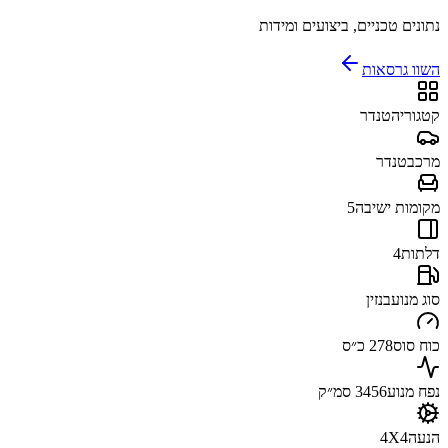
נתונים טכניים, ביצועים ומידות
השוו גרסאות
קטגוריה
טנדר
מרכב
טנדר
מקומות ישיבה
5
דלתות
4
סוג מנוע
בנזין
כוח סוס
278 כ״ס
נפח מנוע
3456 סמ״ק
הנעה
4X4