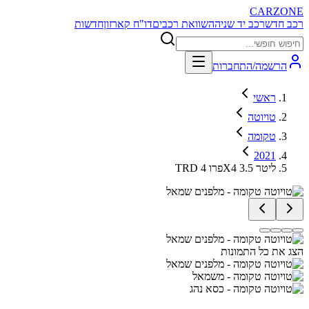
CARZONE
רכב חדש
רכב יד שניה
השוואת רכבים
דו"ח קארזון
חדשות
הרשמה/התחברות
ראשי
טויוטה
טקומה
2021
TRD פרו 4X4 3.5 ליטר
הצג את כל התמונות