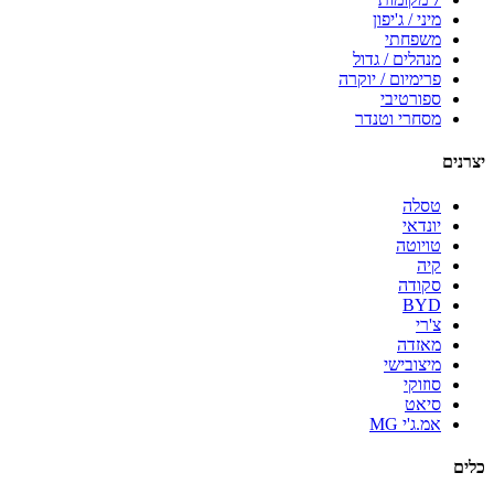
מיני / ג'יפון
משפחתי
מנהלים / גדול
פרימיום / יוקרה
ספורטיבי
מסחרי וטנדר
יצרנים
טסלה
יונדאי
טויוטה
קיה
סקודה
BYD
צ'רי
מאזדה
מיצובישי
סוזוקי
סיאט
אמ.ג'י MG
כלים