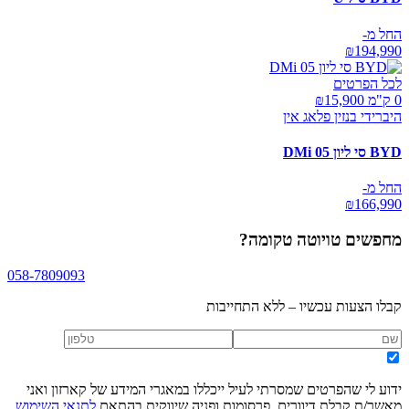
החל מ-
₪
194,990
לכל הפרטים
0 ק"מ ₪
15,900
היברידי בנזין פלאג אין
BYD סי ליון 05 DMi
החל מ-
₪
166,990
מחפשים
טויוטה טקומה
?
058-7809093
קבלו הצעות עכשיו – ללא התחייבות
ידוע לי שהפרטים שמסרתי לעיל ייכללו במאגרי המידע של קארזון ואני
מאשר/ת קבלת דיוורים, פרסומות ופניה שיווקית בהתאם
לתנאי השימוש
,