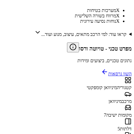
X
מערכות בטיחות
X
מרווח בשורה השלישית
X
נוחות נסיעה עירונית
קראו עוד: למי הרכב מתאים, עיצוב, מנוע ועוד...
מפרט טכני
-
טויוטה ורסו
נתונים טכניים, ביצועים ומידות
השוו גרסאות
קטגוריה
מיניוואן קומפקטי
מרכב
מיניוואן
מקומות ישיבה
7
דלתות
5