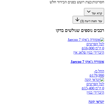
חסרונות:
כצת רועש בפנים הבידוד חלש
קרא עוד
עוד חוות דעת (
3
)
רכבים נוספים שגולשים בדקו
לכל הפרטים
0 ק"מ ₪
16,000
היברידי בנזין פלאג אין
אומודה ג'אקו Jaecoo 7
החל מ-
₪
179,990
לכל הפרטים
0 ק"מ ₪
15,400
היברידי בנזין
יונדאי קונה