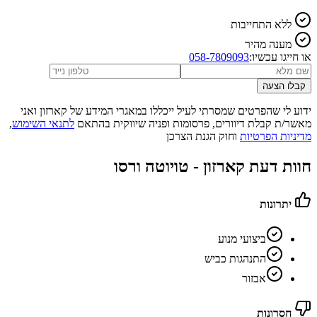
ללא התחייבות
מענה מהיר
או חייגו עכשיו:
058-7809093
קבלו הצעה
ידוע לי שהפרטים שמסרתי לעיל ייכללו במאגרי המידע של קארזון ואני
מאשר/ת קבלת דיוורים, פרסומות ופניה שיווקית בהתאם
לתנאי השימוש
,
מדיניות הפרטיות
וחוק הגנת הצרכן
חוות דעת קארזון -
טויוטה ורסו
יתרונות
ביצועי מנוע
התנהגות כביש
אבזור
חסרונות