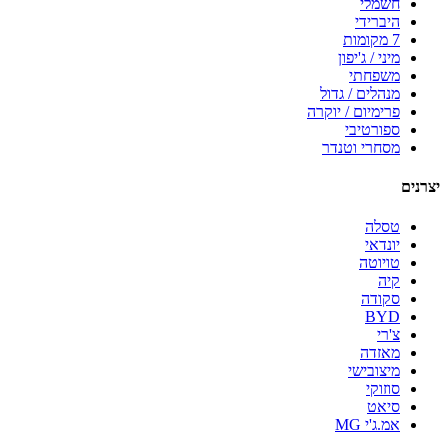
חשמלי
היברידי
7 מקומות
מיני / ג'יפון
משפחתי
מנהלים / גדול
פרימיום / יוקרה
ספורטיבי
מסחרי וטנדר
יצרנים
טסלה
יונדאי
טויוטה
קיה
סקודה
BYD
צ'רי
מאזדה
מיצובישי
סוזוקי
סיאט
אמ.ג'י MG