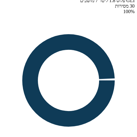
GLI פלוס 1.8 ליטר 7 מושבים
30 מסירות
100
%