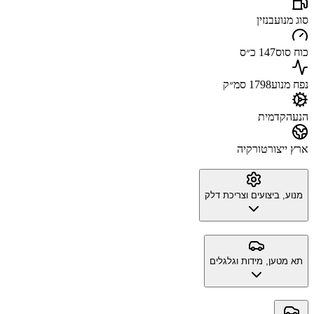
סוג מנוע
בנזין
כוח סוס
147 כ״ס
נפח מנוע
1798 סמ״ק
הנעה
קדמית
ארץ ייצור
טורקיה
מנוע, ביצועים וצריכת דלק
תא מטען, מידות וגלגלים