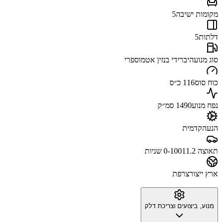
מקומות ישיבה
5
דלתות
5
סוג מנוע
היברידי בנזין אטמוספרי
כוח סוס
116 כ״ס
נפח מנוע
1490 סמ״ק
הנעה
קדמית
תאוצה 0-100
11.2 שניות
ארץ ייצור
צרפת
מנוע, ביצועים וצריכת דלק