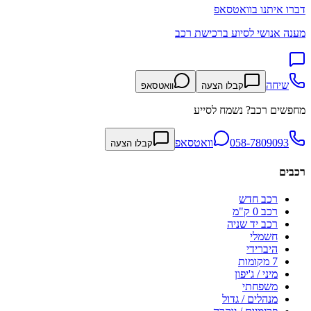
דברו איתנו בוואטסאפ
מענה אנושי לסיוע ברכישת רכב
שיחה
קבלו הצעה
וואטסאפ
מחפשים רכב? נשמח לסייע
058-7809093
וואטסאפ
קבלו הצעה
רכבים
רכב חדש
רכב 0 ק"מ
רכב יד שניה
חשמלי
היברידי
7 מקומות
מיני / ג'יפון
משפחתי
מנהלים / גדול