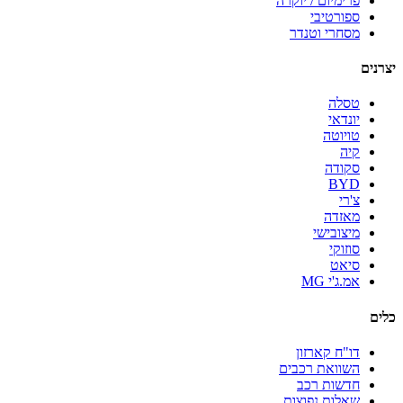
פרימיום / יוקרה
ספורטיבי
מסחרי וטנדר
יצרנים
טסלה
יונדאי
טויוטה
קיה
סקודה
BYD
צ'רי
מאזדה
מיצובישי
סוזוקי
סיאט
אמ.ג'י MG
כלים
דו"ח קארזון
השוואת רכבים
חדשות רכב
שאלות נפוצות