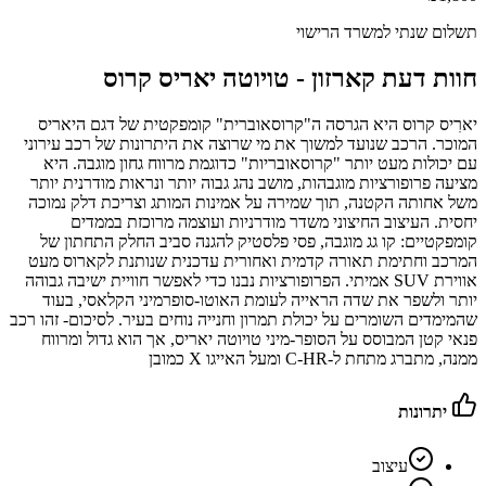
תשלום שנתי למשרד הרישוי
חוות דעת קארזון -
טויוטה יאריס קרוס
יארִיס קרוס היא הגרסה ה"קרוסאוברית" קומפקטית של דגם היאריס
המוכר. הרכב שנועד למשוך את מי שרוצה את היתרונות של רכב עירוני
עם יכולות מעט יותר "קרוסאובריות" כדוגמת מרווח גחון מוגבה. היא
מציעה פרופורציות מוגבהות, מושב נהג גבוה יותר ונראות מודרנית יותר
משל אחותה הקטנה, תוך שמירה על אמינות המותג וצריכת דלק נמוכה
יחסית. העיצוב החיצוני משדר מודרניות ועוצמה מרוכזת בממדים
קומפקטיים: קו גג מוגבה, פסי פלסטיק להגנה סביב החלק התחתון של
המרכב וחתימת תאורה קדמית ואחורית עדכנית שנותנת לקארוס מעט
אווירת SUV אמיתי. הפרופורציות נבנו כדי לאפשר חוויית ישיבה גבוהה
יותר ולשפר את שדה הראייה לעומת האוטו‑סופרמיני הקלאסי, בעוד
שהמימדים השומרים על יכולת תמרון וחנייה נוחים בעיר. לסיכום- זהו רכב
פנאי קטן המבוסס על הסופר-מיני טויוטה יאריס, אך הוא גדול ומרווח
ממנה, מתברג מתחת ל-C-HR ומעל האייגו X כמובן
יתרונות
עיצוב