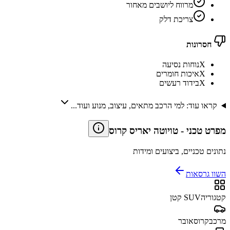
מרווח ליושבים מאחור
צריכת דלק
חסרונות
X
נוחות נסיעה
X
איכות חומרים
X
בידוד רעשים
קראו עוד: למי הרכב מתאים, עיצוב, מנוע ועוד...
מפרט טכני
-
טויוטה יאריס קרוס
נתונים טכניים, ביצועים ומידות
השוו גרסאות
קטגוריה
SUV קטן
מרכב
קרוסאובר