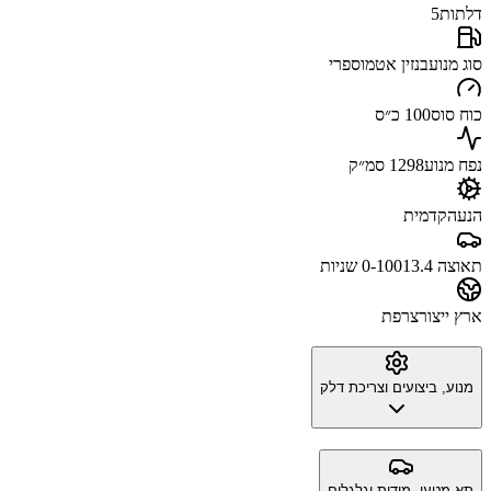
דלתות
5
סוג מנוע
בנזין אטמוספרי
כוח סוס
100 כ״ס
נפח מנוע
1298 סמ״ק
הנעה
קדמית
תאוצה 0-100
13.4 שניות
ארץ ייצור
צרפת
מנוע, ביצועים וצריכת דלק
תא מטען, מידות וגלגלים