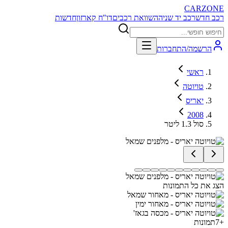
CARZONE
רכב חדש
רכב יד שניה
השוואת רכבים
דו"ח קארזון
חדשות
הרשמה/התחברות
ראשי
טויוטה
יאריס
2008
סול 1.3 ליטר
הצג את כל התמונות
+
7
תמונות