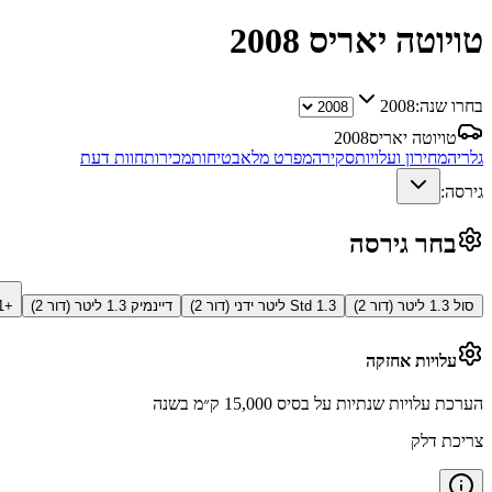
טויוטה יאריס
2008
בחרו שנה:
2008
טויוטה יאריס
2008
גלריה
מחירון ועלויות
סקירה
מפרט מלא
בטיחות
מכירות
חוות דעת
גירסה:
בחר גירסה
סול 1.3 ליטר (דור 2)
Std 1.3 ליטר ידני (דור 2)
דיינמיק 1.3 ליטר (דור 2)
+1 גירסאות
עלויות אחזקה
הערכת עלויות שנתיות על בסיס 15,000 ק״מ בשנה
צריכת דלק