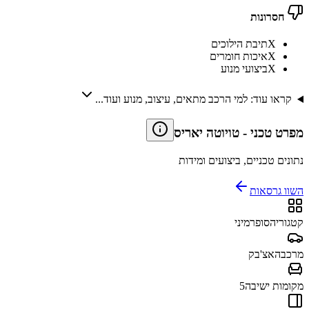
חסרונות
X
תיבת הילוכים
X
איכות חומרים
X
ביצועי מנוע
קראו עוד: למי הרכב מתאים, עיצוב, מנוע ועוד...
מפרט טכני
-
טויוטה יאריס
נתונים טכניים, ביצועים ומידות
השוו גרסאות
קטגוריה
סופרמיני
מרכב
האצ'בק
מקומות ישיבה
5