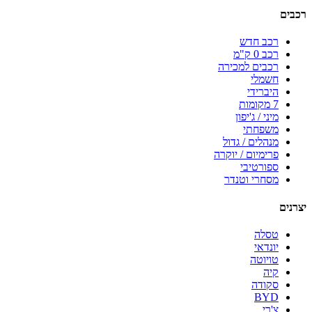
רכבים
רכב חדש
רכב 0 ק"מ
רכבים למכירה
חשמלי
היברידי
7 מקומות
מיני / ג'יפון
משפחתי
מנהלים / גדול
פרימיום / יוקרה
ספורטיבי
מסחרי וטנדר
יצרנים
טסלה
יונדאי
טויוטה
קיה
סקודה
BYD
צ'רי