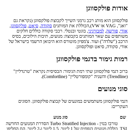
אודות
פולקסווגן
פולקסווגן הוא מותג רכב גרמני השייך לקבוצת פולקסווגן (נקראת גם
"ואג", VAG או VW),הכוללת את המותגים
סקודה
,
סיאט
,
פולקסווגן
,
אודי
,
פורשה
,
למבורגיני
, בוגטי ובנטלי. רכבי סקודה כוללים חלקים
משותפים עם שאר המותגים בקבוצה: מנועים, תיבות הילוכים, בסיס
הרכב ("שלדה") ועוד. צ'מפיון מוטורס הוא היבואן הרשמי בישראל של
אודי, סקודה, סיאט ופולקסווגן.
רמות גימור בדגמי פולקסווגן
ברוב דגמי פולקסווגן שתי רמת הגימור: הבסיסית נקראת "טרנדליין"
(Trendline) והשניה "קומפורטליין" (Comfortline).
סוגי מנועים
דגמי פולקסווגן משתמשים במונעים של קבוצת פולקסווגן. הסוגים
העקריים:
שם
סוג מנוע
טורבו בנזין - Turbo Stratified Injection הסדרת המנועים החדשה
TSI
כוללת מנועים בנפחים של 1 ליטר, 1.5 ליטר ו-2 ליטר. הם החליפו