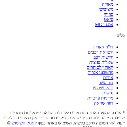
מאזדה
מיצובישי
סוזוקי
סיאט
אמ.ג'י MG
כלים
דו"ח קארזון
השוואת רכבים
חדשות רכב
שאלות נפוצות
קארזון לסוחרים
מחשבוני אגרות
אודות
צור קשר
תנאי שימוש
נגישות
מדיניות פרטיות
דווח שגיאה
*המידע המוצג באתר הינו מידע כללי בלבד שנאסף ממקורות פומביים
שונים. המידע עלול להכיל שגיאות, ליקויים וחוסרים. אין במידע כדי להוות
ייעוץ ו/או המלצה לרכב כלשהו. השימוש באתר כפוף
לתנאי השימוש
©