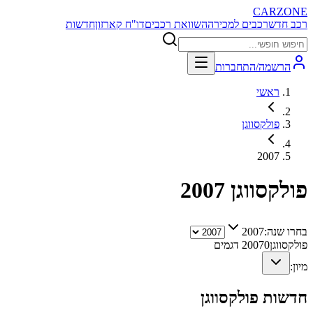
CARZONE
רכב חדש
רכבים למכירה
השוואת רכבים
דו"ח קארזון
חדשות
הרשמה/התחברות
ראשי
פולקסווגן
2007
פולקסווגן
2007
בחרו שנה:
2007
פולקסווגן
0
2007
דגמים
מיון:
חדשות
פולקסווגן