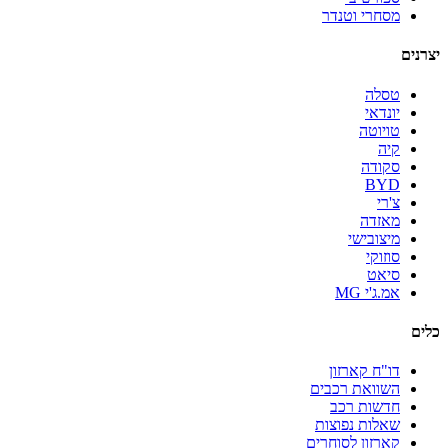
מסחרי וטנדר
יצרנים
טסלה
יונדאי
טויוטה
קיה
סקודה
BYD
צ'רי
מאזדה
מיצובישי
סוזוקי
סיאט
אמ.ג'י MG
כלים
דו"ח קארזון
השוואת רכבים
חדשות רכב
שאלות נפוצות
קארזון לסוחרים