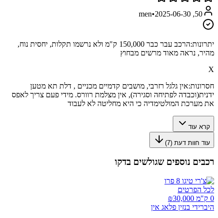
•
2025-06-30
50, men
יתרונות:
הרכב עבר כבר 150,000 ק"מ ולא נרשמו תקלות, יחסית נוח,
מהיר, נראה מאוד מרשים מבחוץ
X
חסרונות:
אין גלגל רזרבי, מושבים קדמיים מכניים , דלת תא מטען
ידנית(וכבדה לפתיחה וסגירה), אין מצלמת רוורס. מידי פעם צריך לאפס
את מערכת המולטימדיה כי היא מחליטה לא לעבוד
קרא עוד
עוד חוות דעת (
7
)
רכבים נוספים שגולשים בדקו
לכל הפרטים
0 ק"מ ₪
30,000
היברידי בנזין פלאג אין