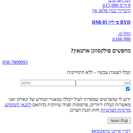
0 ק"מ ₪
15,900
היברידי בנזין פלאג אין
BYD סי ליון 05 DMi
החל מ-
₪
166,990
מחפשים
פולקסווגן ארטאון
?
058-7809093
קבלו הצעות עכשיו – ללא התחייבות
ידוע לי שהפרטים שמסרתי לעיל ייכללו במאגרי המידע של קארזון ואני
מאשר/ת קבלת דיוורים, פרסומות ופניה שיווקית בהתאם
לתנאי השימוש
,
מדיניות הפרטיות
וחוק הגנת הצרכן
קבלו הצעה
דברו איתנו בוואטסאפ