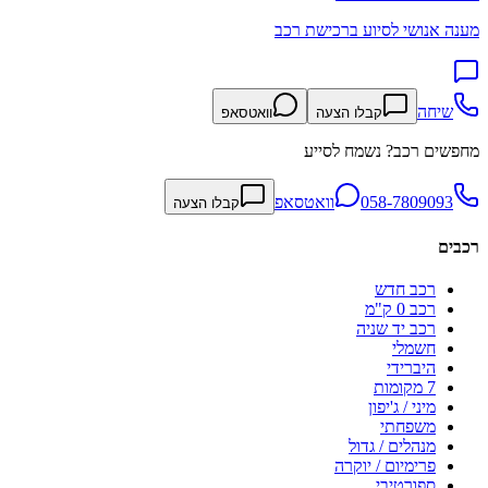
מענה אנושי לסיוע ברכישת רכב
שיחה
קבלו הצעה
וואטסאפ
מחפשים רכב? נשמח לסייע
058-7809093
וואטסאפ
קבלו הצעה
רכבים
רכב חדש
רכב 0 ק"מ
רכב יד שניה
חשמלי
היברידי
7 מקומות
מיני / ג'יפון
משפחתי
מנהלים / גדול
פרימיום / יוקרה
ספורטיבי