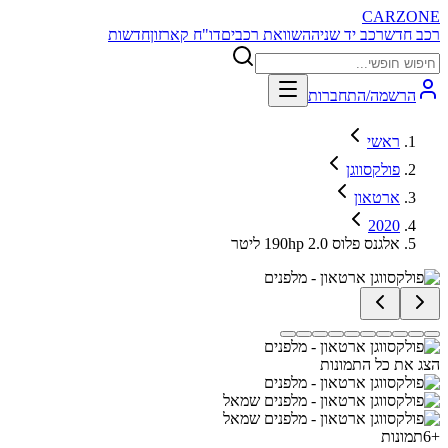
CARZONE
רכב חדש
רכב יד שניה
השוואת רכבים
דו"ח קארזון
חדשות
הרשמה/התחברות
ראשי
פולקסווגן
ארטאון
2020
אלגנס פלוס 190hp 2.0 ליטר
הצג את כל התמונות
+
6
תמונות