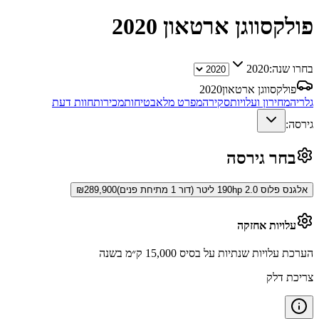
פולקסווגן ארטאון
2020
בחרו שנה:
2020
פולקסווגן ארטאון
2020
גלריה
מחירון ועלויות
סקירה
מפרט מלא
בטיחות
מכירות
חוות דעת
גירסה:
בחר גירסה
אלגנס פלוס 190hp 2.0 ליטר (דור 1 מתיחת פנים)
289,900
₪
עלויות אחזקה
הערכת עלויות שנתיות על בסיס 15,000 ק״מ בשנה
צריכת דלק