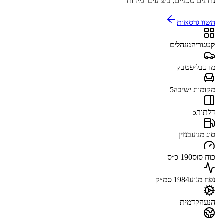
נתונים טכניים, ביצועים ומידות
השוו גרסאות
קטגוריה
מנהלים
מרכב
ליפטבק
מקומות ישיבה
5
דלתות
5
סוג מנוע
בנזין
כוח סוס
190 כ״ס
נפח מנוע
1984 סמ״ק
הנעה
קדמית