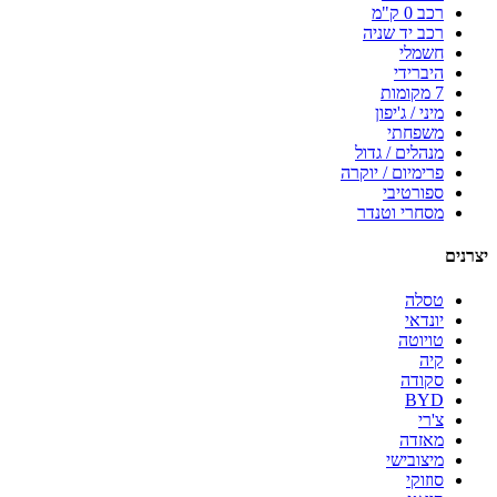
רכב 0 ק"מ
רכב יד שניה
חשמלי
היברידי
7 מקומות
מיני / ג'יפון
משפחתי
מנהלים / גדול
פרימיום / יוקרה
ספורטיבי
מסחרי וטנדר
יצרנים
טסלה
יונדאי
טויוטה
קיה
סקודה
BYD
צ'רי
מאזדה
מיצובישי
סוזוקי