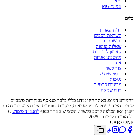
סיאט
אמ.ג'י MG
כלים
דו"ח קארזון
השוואת רכבים
חדשות רכב
שאלות נפוצות
קארזון לסוחרים
מחשבוני אגרות
אודות
צור קשר
תנאי שימוש
נגישות
מדיניות פרטיות
דווח שגיאה
*המידע המוצג באתר הינו מידע כללי בלבד שנאסף ממקורות פומביים
שונים. המידע עלול להכיל שגיאות, ליקויים וחוסרים. אין במידע כדי להוות
ייעוץ ו/או המלצה לרכב כלשהו. השימוש באתר כפוף
לתנאי השימוש
©
כל הזכויות שמורות 2025
CARZONE