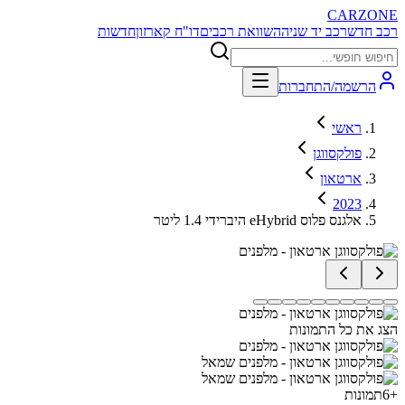
CARZONE
רכב חדש
רכב יד שניה
השוואת רכבים
דו"ח קארזון
חדשות
הרשמה/התחברות
ראשי
פולקסווגן
ארטאון
2023
אלגנס פלוס eHybrid היברידי 1.4 ליטר
הצג את כל התמונות
+
6
תמונות