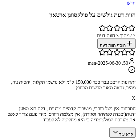
חדש
חוות דעת גולשים על
פולקסווגן ארטאון
2.7
מתוך
3
חוות דעת
הוסף חוות דעת
•
2025-06-30
50, men
יתרונות:
הרכב עבר כבר 150,000 ק"מ ולא נרשמו תקלות, יחסית נוח,
מהיר, נראה מאוד מרשים מבחוץ
X
חסרונות:
אין גלגל רזרבי, מושבים קדמיים מכניים , דלת תא מטען
ידנית(וכבדה לפתיחה וסגירה), אין מצלמת רוורס. מידי פעם צריך לאפס
את מערכת המולטימדיה כי היא מחליטה לא לעבוד
קרא עוד