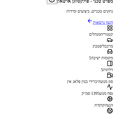
מפרט טכני
-
פולקסווגן ארטאון
נתונים טכניים, ביצועים ומידות
השוו גרסאות
קטגוריה
מנהלים
מרכב
ליפטבק
מקומות ישיבה
5
דלתות
5
סוג מנוע
היברידי בנזין פלאג אין
נפח מנוע
1395 סמ״ק
הנעה
קדמית