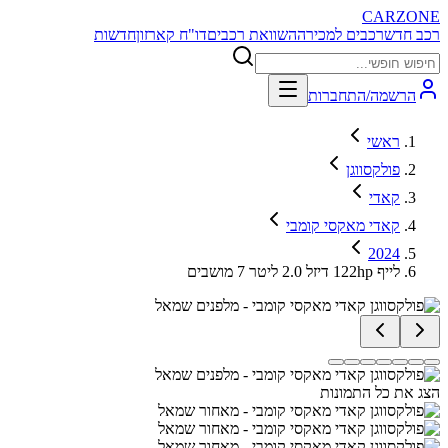
CARZONE
רכב חדש
רכבים למכירה
השוואת רכבים
דו"ח קארזון
חדשות
הרשמה/התחברות
ראשי
פולקסווגן
קאדי
קאדי מאקסי קומבי
2024
לייף 122hp דיזל 2.0 ליטר 7 מושבים
הצג את כל התמונות