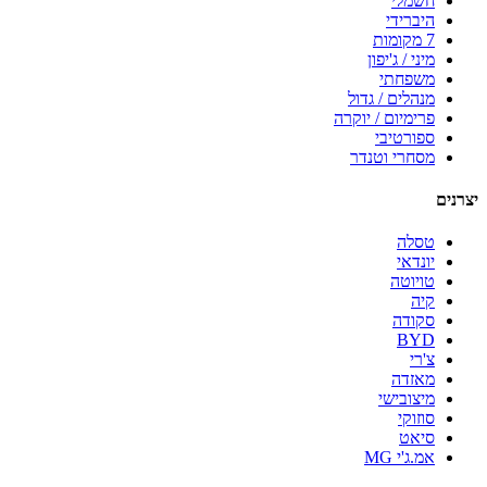
חשמלי
היברידי
7 מקומות
מיני / ג'יפון
משפחתי
מנהלים / גדול
פרימיום / יוקרה
ספורטיבי
מסחרי וטנדר
יצרנים
טסלה
יונדאי
טויוטה
קיה
סקודה
BYD
צ'רי
מאזדה
מיצובישי
סוזוקי
סיאט
אמ.ג'י MG