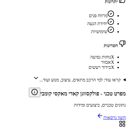
יתרונות
מרווח פנים
יחידת הנעה
שימושיות
חסרונות
X
נוחות נסיעה
X
אבזור
X
בידוד רעשים
קראו עוד: למי הרכב מתאים, עיצוב, מנוע ועוד...
מפרט טכני
-
פולקסווגן קאדי מאקסי קומבי
נתונים טכניים, ביצועים ומידות
השוו גרסאות