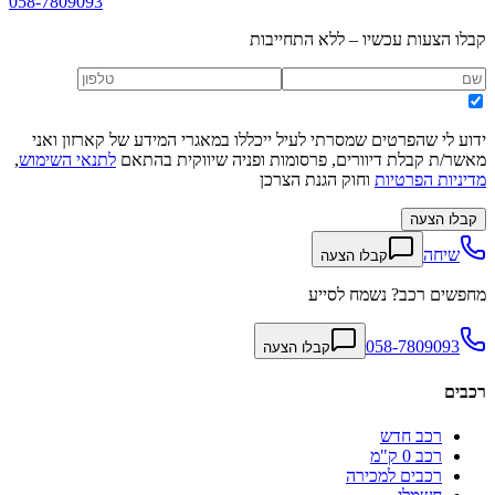
058-7809093
קבלו הצעות עכשיו – ללא התחייבות
ידוע לי שהפרטים שמסרתי לעיל ייכללו במאגרי המידע של קארזון ואני
מאשר/ת קבלת דיוורים, פרסומות ופניה שיווקית בהתאם
לתנאי השימוש
,
מדיניות הפרטיות
וחוק הגנת הצרכן
קבלו הצעה
שיחה
קבלו הצעה
מחפשים רכב? נשמח לסייע
058-7809093
קבלו הצעה
רכבים
רכב חדש
רכב 0 ק"מ
רכבים למכירה