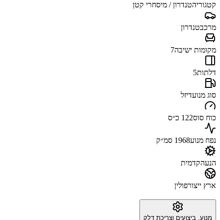
קטגוריה
טנדרון / מיסחרי קטן
מרכב
טנדרון
מקומות ישיבה
7
דלתות
5
סוג מנוע
דיזל
כוח סוס
122 כ״ס
נפח מנוע
1968 סמ״ק
הנעה
קדמית
ארץ ייצור
פולין
מנוע, ביצועים וצריכת דלק