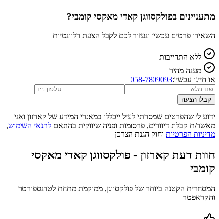
מתעניינים ב
פולקסווגן קאדי מאקסי קומבי
?
השאירו פרטים עכשיו ונעזור לכם לקבל הצעת רלוונטיות
ללא התחייבות
מענה מהיר
או חייגו עכשיו:
058-7809093
קבלו הצעה
ידוע לי שהפרטים שמסרתי לעיל ייכללו במאגרי המידע של קארזון ואני
מאשר/ת קבלת דיוורים, פרסומות ופניה שיווקית בהתאם
לתנאי השימוש
,
מדיניות הפרטיות
וחוק הגנת הצרכן
חוות דעת קארזון -
פולקסווגן קאדי מאקסי
קומבי
המסחרית הקטנה ביותר של פולקסווגן, ממוקמת מתחת לטרנספורטר
והקראפטר