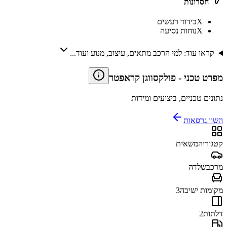
חסרונות
X
בידוד רעשים
X
נוחות נסיעה
קראו עוד: למי הרכב מתאים, עיצוב, מנוע ועוד...
מפרט טכני
-
פולקסווגן קראפטר
נתונים טכניים, ביצועים ומידות
השוו גרסאות
קטגוריה
משאית
מרכב
שלדה
מקומות ישיבה
3
דלתות
2