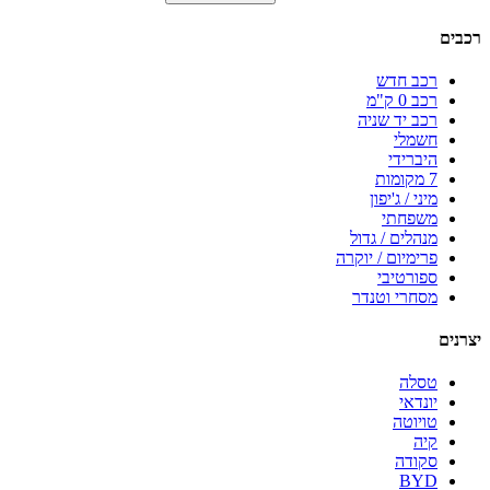
רכבים
רכב חדש
רכב 0 ק"מ
רכב יד שניה
חשמלי
היברידי
7 מקומות
מיני / ג'יפון
משפחתי
מנהלים / גדול
פרימיום / יוקרה
ספורטיבי
מסחרי וטנדר
יצרנים
טסלה
יונדאי
טויוטה
קיה
סקודה
BYD