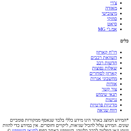
צ'רי
מאזדה
מיצובישי
סוזוקי
סיאט
אמ.ג'י MG
כלים
דו"ח קארזון
השוואת רכבים
חדשות רכב
שאלות נפוצות
קארזון לסוחרים
מחשבוני אגרות
אודות
צור קשר
תנאי שימוש
נגישות
מדיניות פרטיות
דווח שגיאה
*המידע המוצג באתר הינו מידע כללי בלבד שנאסף ממקורות פומביים
שונים. המידע עלול להכיל שגיאות, ליקויים וחוסרים. אין במידע כדי להוות
ייעוץ ו/או המלצה לרכב כלשהו. השימוש באתר כפוף
לתנאי השימוש
©