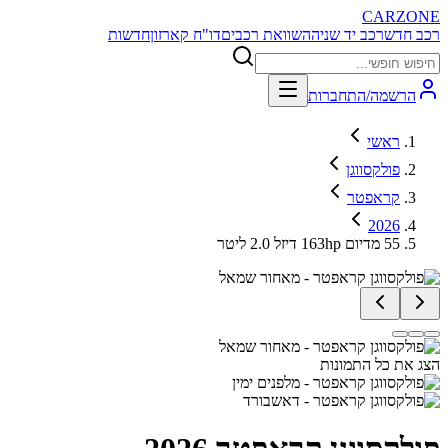
CARZONE
רכב חדש
רכב יד שניה
השוואת רכבים
דו"ח קארזון
חדשות
הרשמה/התחברות
ראשי
פולקסווגן
קראפטר
2026
55 מדיום 163hp דיזל 2.0 ליטר
הצג את כל התמונות