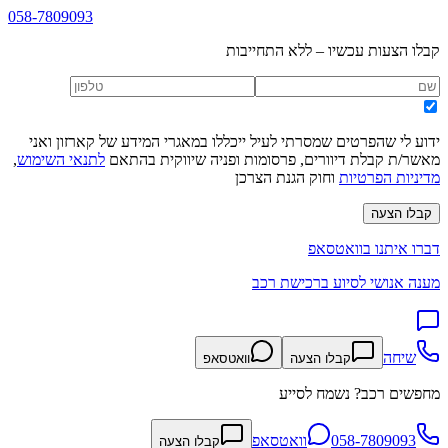
058-7809093
קבלו הצעות עכשיו – ללא התחייבות
ידוע לי שהפרטים שמסרתי לעיל ייכללו במאגרי המידע של קארזון ואני
מאשר/ת קבלת דיוורים, פרסומות ופניה שיווקית בהתאם
לתנאי השימוש
,
מדיניות הפרטיות
וחוק הגנת הצרכן
קבלו הצעה
דברו איתנו בוואטסאפ
מענה אנושי לסיוע ברכישת רכב
שיחה
קבלו הצעה
וואטסאפ
מחפשים רכב? נשמח לסייע
058-7809093
וואטסאפ
קבלו הצעה