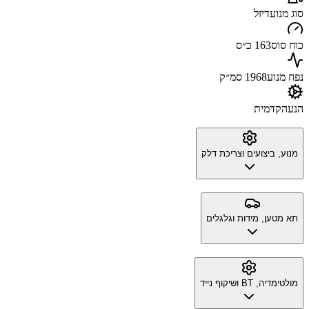
סוג מנוע
דיזל
כוח סוס
163 כ״ס
נפח מנוע
1968 סמ״ק
הנעה
קדמית
מנוע, ביצועים וצריכת דלק
תא מטען, מידות וגלגלים
מולטימדיה, BT ושיקוף נייד