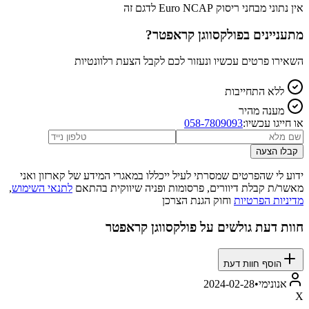
אין נתוני מבחני ריסוק Euro NCAP לדגם זה
מתעניינים ב
פולקסווגן קראפטר
?
השאירו פרטים עכשיו ונעזור לכם לקבל הצעת רלוונטיות
ללא התחייבות
מענה מהיר
או חייגו עכשיו:
058-7809093
קבלו הצעה
ידוע לי שהפרטים שמסרתי לעיל ייכללו במאגרי המידע של קארזון ואני
מאשר/ת קבלת דיוורים, פרסומות ופניה שיווקית בהתאם
לתנאי השימוש
,
מדיניות הפרטיות
וחוק הגנת הצרכן
חוות דעת גולשים על
פולקסווגן קראפטר
הוסף חוות דעת
אנונימי
•
2024-02-28
X