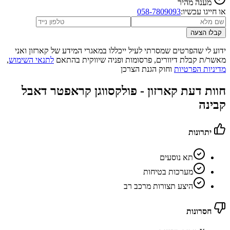
מענה מהיר
או חייגו עכשיו:
058-7809093
קבלו הצעה
ידוע לי שהפרטים שמסרתי לעיל ייכללו במאגרי המידע של קארזון ואני
מאשר/ת קבלת דיוורים, פרסומות ופניה שיווקית בהתאם
לתנאי השימוש
,
מדיניות הפרטיות
וחוק הגנת הצרכן
חוות דעת קארזון -
פולקסווגן קראפטר דאבל
קבינה
יתרונות
תא נוסעים
מערכות בטיחות
היצע תצורות מרכב רב
חסרונות