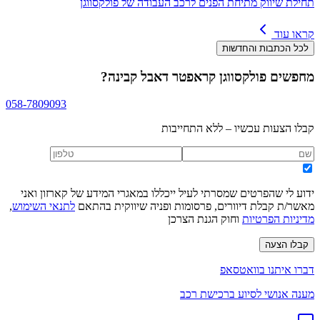
תחילת שיווק מתיחת הפנים לרכב העבודה של פולקסווגן
קראו עוד
לכל הכתבות והחדשות
מחפשים
פולקסווגן קראפטר דאבל קבינה
?
058-7809093
קבלו הצעות עכשיו – ללא התחייבות
ידוע לי שהפרטים שמסרתי לעיל ייכללו במאגרי המידע של קארזון ואני
מאשר/ת קבלת דיוורים, פרסומות ופניה שיווקית בהתאם
לתנאי השימוש
,
מדיניות הפרטיות
וחוק הגנת הצרכן
קבלו הצעה
דברו איתנו בוואטסאפ
מענה אנושי לסיוע ברכישת רכב