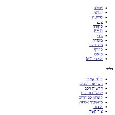
טסלה
יונדאי
טויוטה
קיה
סקודה
BYD
צ'רי
מאזדה
מיצובישי
סוזוקי
סיאט
אמ.ג'י MG
כלים
דו"ח קארזון
השוואת רכבים
חדשות רכב
שאלות נפוצות
קארזון לסוחרים
מחשבוני אגרות
אודות
צור קשר