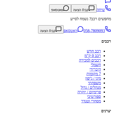
שיחה
קבלו הצעה
וואטסאפ
מחפשים רכב? נשמח לסייע
058-7809093
וואטסאפ
קבלו הצעה
רכבים
רכב חדש
רכב 0 ק"מ
רכבים למכירה
חשמלי
היברידי
7 מקומות
מיני / ג'יפון
משפחתי
מנהלים / גדול
פרימיום / יוקרה
ספורטיבי
מסחרי וטנדר
יצרנים