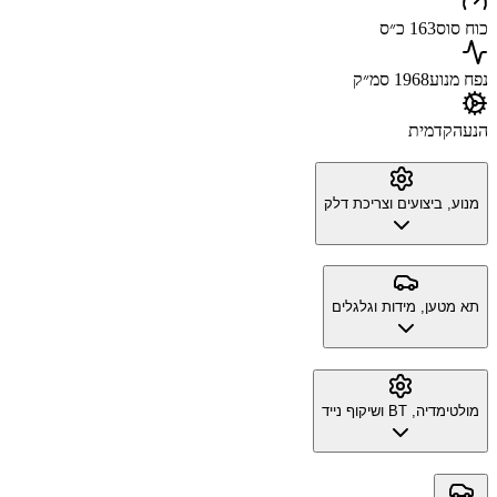
כוח סוס
163 כ״ס
נפח מנוע
1968 סמ״ק
הנעה
קדמית
מנוע, ביצועים וצריכת דלק
תא מטען, מידות וגלגלים
מולטימדיה, BT ושיקוף נייד