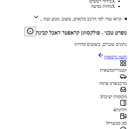
X
בידוד רעשים
X
נוחות נסיעה
קראו עוד: למי הרכב מתאים, עיצוב, מנוע ועוד...
מפרט טכני
-
פולקסווגן קראפטר דאבל קבינה
נתונים טכניים, ביצועים ומידות
השוו גרסאות
קטגוריה
משאית
מרכב
ארגז פתוח
מקומות ישיבה
3
דלתות
4
סוג מנוע
דיזל