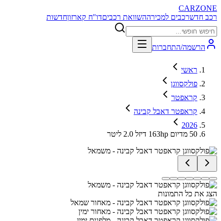
CARZONE
רכב חדש
רכבים למכירה
השוואת רכבים
דו"ח קארזון
חדשות
הרשמה/התחברות
ראשי
פולקסווגן
קראפטר
קראפטר דאבל קבינה
2026
50 מדיום 163hp דיזל 2.0 ליטר
הצג את כל התמונות