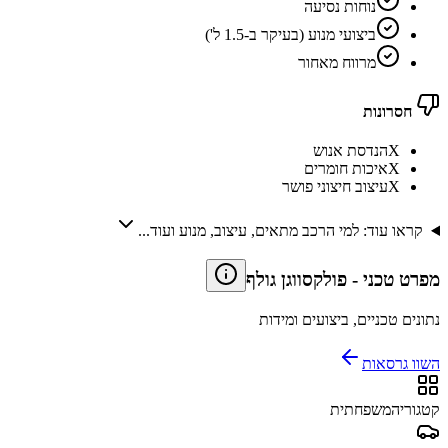
נוחות נסיעה
ביצועי מנוע (בעיקר ב-1.5 ל')
מרווח מאחור
חסרונות
X
הנדסת אנוש
X
איכות חומרים
X
עיצוב חיצוני פושר
קראו עוד: למי הרכב מתאים, עיצוב, מנוע ועוד...
מפרט טכני
-
פולקסווגן גולף
נתונים טכניים, ביצועים ומידות
השוו גרסאות
קטגוריה
משפחתית