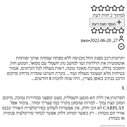
5
מתוך
2
חוות דעת
הוסף חוות דעת
•
2022-06-20
27, men
יתרונות:
רכב מפנק החל מכניסה ללא מפתח שמזהה אותך ופותחת
אוטומטית את הדלתות ועד למושב נהג חשמלי עם מסאז', המנוע חזק
וחסכוני בדלק, מערכת סאונד טובה, ראות מעולה לכל הכיוונים, אבזור
בטיחות מלא ושעובד מעולה ועוד... בקרת השיוט שומרת מרחק ומיקום
הרכב בנתיב באופן מצויין., היה שווה לחכות 8 חודשים...
X
חסרונות:
אין דלת תא מטען חשמלית, מעט קופצני במהירות נמוכה, מיקום
המזגן קצת נמוך - למרות שהמזגן מקרר כמו שצריך ומהר.. צימוד אפל
CARPLAY לא הכי חלק, אין אפשרות לשלוט בסירקולציית האוויר ונכנס
אוויר חם מבחוץ - רק כאשר המיזוג דלוק אפשר לבחור סירקולציה פנימית
או מבחוץ.