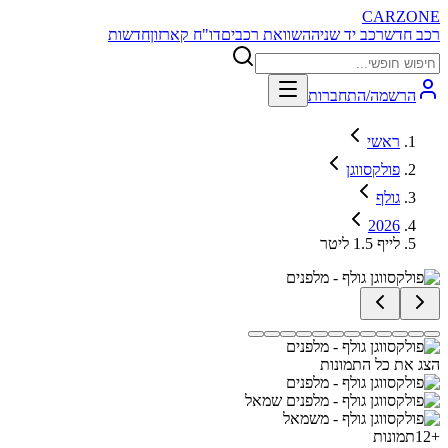
CARZONE
רכב חדש
רכב יד שניה
השוואת רכבים
דו"ח קארזון
חדשות
הרשמה/התחברות
ראשי
פולקסווגן
גולף
2026
לייף 1.5 ליטר
הצג את כל התמונות
+
12
תמונות