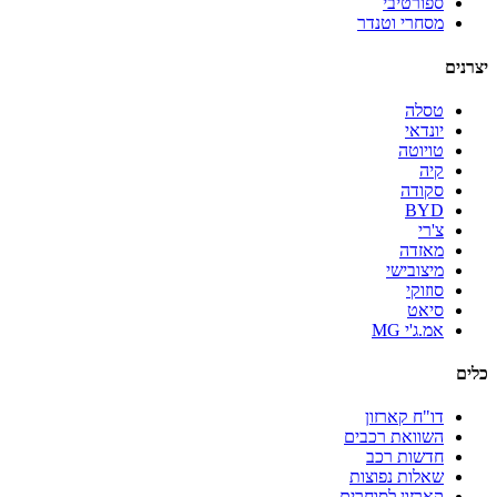
ספורטיבי
מסחרי וטנדר
יצרנים
טסלה
יונדאי
טויוטה
קיה
סקודה
BYD
צ'רי
מאזדה
מיצובישי
סוזוקי
סיאט
אמ.ג'י MG
כלים
דו"ח קארזון
השוואת רכבים
חדשות רכב
שאלות נפוצות
קארזון לסוחרים