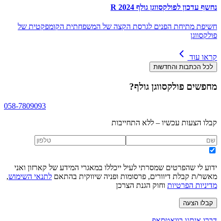
נחשף עדכון לפולקסווגן גולף R 2024
חשיפת מתיחת הפנים לגרסת הקצה של המשפחתית הקומפקטית של
פולקסווגן
קראו עוד
לכל הכתבות והחדשות
מחפשים
פולקסווגן גולף
?
058-7809093
קבלו הצעות עכשיו – ללא התחייבות
ידוע לי שהפרטים שמסרתי לעיל ייכללו במאגרי המידע של קארזון ואני
מאשר/ת קבלת דיוורים, פרסומות ופניה שיווקית בהתאם
לתנאי השימוש
,
מדיניות הפרטיות
וחוק הגנת הצרכן
קבלו הצעה
דברו איתנו בוואטסאפ