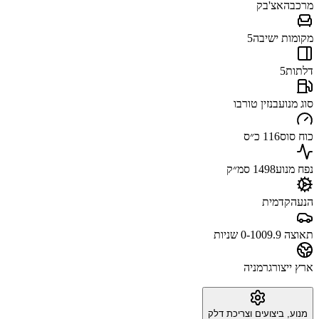
מרכב
האצ'בק
מקומות ישיבה
5
דלתות
5
סוג מנוע
בנזין טורבו
כוח סוס
116 כ״ס
נפח מנוע
1498 סמ״ק
הנעה
קדמית
תאוצה 0-100
9.9 שניות
ארץ ייצור
גרמניה
מנוע, ביצועים וצריכת דלק