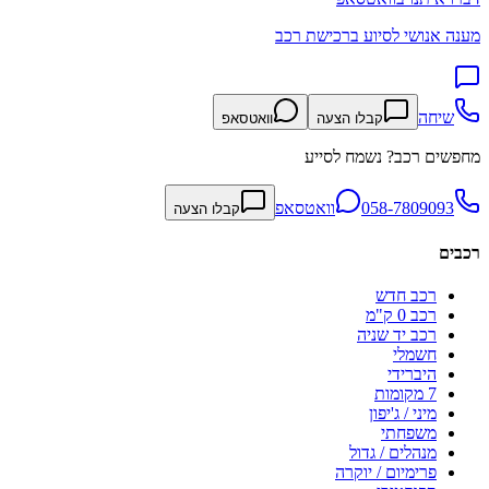
מענה אנושי לסיוע ברכישת רכב
שיחה
קבלו הצעה
וואטסאפ
מחפשים רכב? נשמח לסייע
058-7809093
וואטסאפ
קבלו הצעה
רכבים
רכב חדש
רכב 0 ק"מ
רכב יד שניה
חשמלי
היברידי
7 מקומות
מיני / ג'יפון
משפחתי
מנהלים / גדול
פרימיום / יוקרה