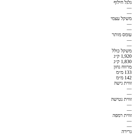
גלגל חילוף
—
—
משקל עצמי
—
—
עומס מותר
—
—
משקל כולל
1,920 ק״ג
1,830 ק״ג
מרווח גחון
133 מ״מ
142 מ״מ
זווית גישה
—
—
זווית נטישה
—
—
זווית רמפה
—
—
גרירה