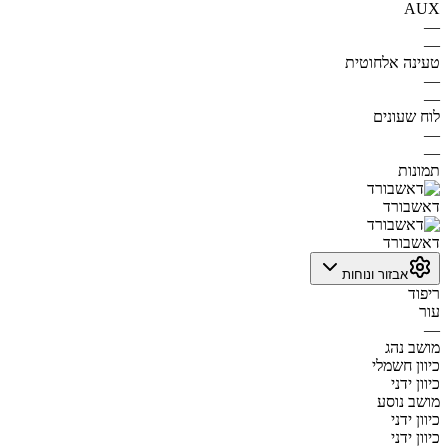
AUX
—
—
טעינה אלחוטית
—
—
לוח שעונים
—
—
תמונות
דאשבורד
דאשבורד
אבזור ונוחות
ריפוד
עור
—
מושב נהג
כיוון חשמלי
כיוון ידני
מושב נוסע
כיוון ידני
כיוון ידני