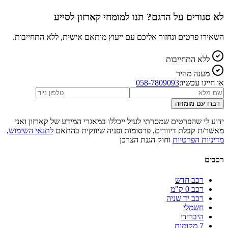
לא סגורים על הדגם? תנו למומחי קארזון לסייע
השאירו פרטים ונחזור אליכם עם ייעוץ מותאם אישית, ללא התחייבות.
ללא התחייבות
מענה מהיר
או חייגו עכשיו:
058-7809093
דברו עם מומחה
ידוע לי שהפרטים שמסרתי לעיל ייכללו במאגרי המידע של קארזון ואני
מאשר/ת קבלת דיוורים, פרסומות ופניה שיווקית בהתאם
לתנאי השימוש
,
מדיניות הפרטיות
וחוק הגנת הצרכן
רכבים
רכב חדש
רכב 0 ק"מ
רכב יד שניה
חשמלי
היברידי
7 מקומות