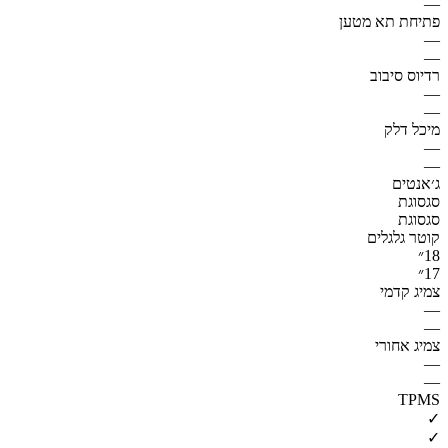
—
פתיחת תא מטען
—
—
רדיוס סיבוב
—
—
מיכל דלק
—
—
ג׳אנטים
סגסוגת
סגסוגת
קוטר גלגלים
18״
17״
צמיג קדמי
—
—
צמיג אחורי
—
—
TPMS
✓
✓