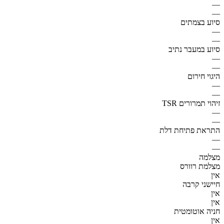
—
—
סיוע בצמתים
—
—
סיוע במעבר נתיב
—
—
היגוי חירום
—
—
זיהוי תמרורים TSR
—
—
התראת פתיחת דלת
—
—
מצלמה
מצלמת רוורס
אין
חיישני קרבה
אין
אין
חניה אוטומטית
אין