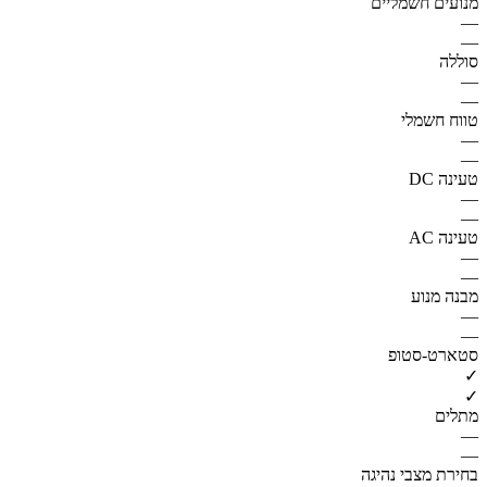
מנועים חשמליים
—
—
סוללה
—
—
טווח חשמלי
—
—
טעינה DC
—
—
טעינה AC
—
—
מבנה מנוע
—
—
סטארט-סטופ
✓
✓
מתלים
—
—
בחירת מצבי נהיגה