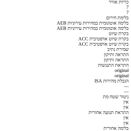
כריות אוויר
7
7
בלימת חירום
AEB בלימה אוטונומית במהירות עירוניות
AEB בלימה אוטונומית במהירות עירוניות
בקרת שיוט
ACC בקרת שיוט אדפטיבית
ACC בקרת שיוט אדפטיבית
שמירת נתיב
התראה ותיקון
התראה ותיקון
התראת התנגשות
original
original
הגבלת מהירות ISA
—
—
ניטור שטח מת
אין
אין
התראת תנועה אחורית
אין
אין
בלימה אחורית