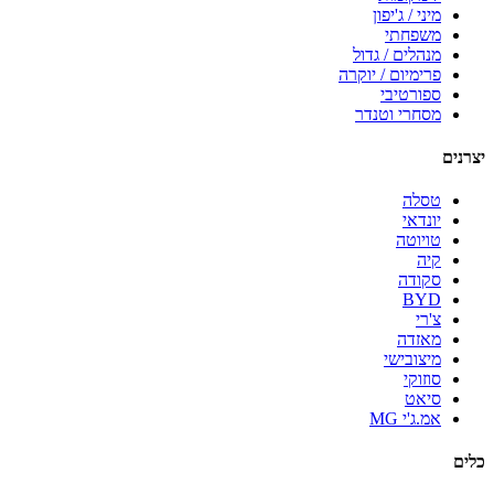
מיני / ג'יפון
משפחתי
מנהלים / גדול
פרימיום / יוקרה
ספורטיבי
מסחרי וטנדר
יצרנים
טסלה
יונדאי
טויוטה
קיה
סקודה
BYD
צ'רי
מאזדה
מיצובישי
סוזוקי
סיאט
אמ.ג'י MG
כלים