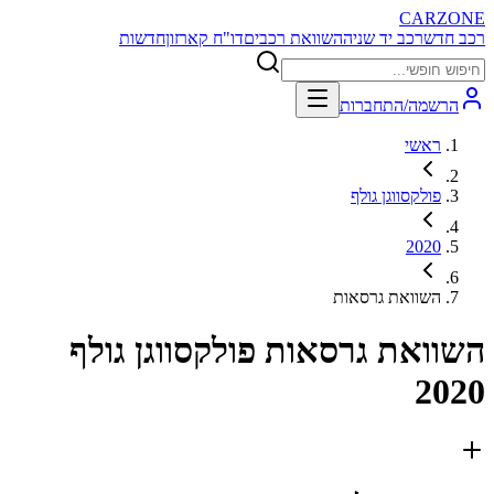
CARZONE
רכב חדש
רכב יד שניה
השוואת רכבים
דו"ח קארזון
חדשות
הרשמה/התחברות
ראשי
פולקסווגן גולף
2020
השוואת גרסאות
השוואת גרסאות
פולקסווגן גולף
2020