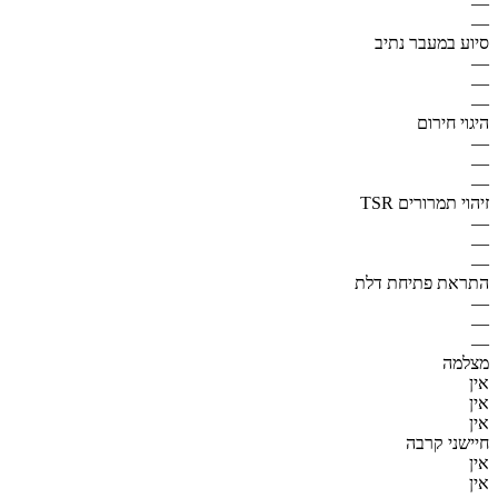
—
—
סיוע במעבר נתיב
—
—
—
היגוי חירום
—
—
—
זיהוי תמרורים TSR
—
—
—
התראת פתיחת דלת
—
—
—
מצלמה
אין
אין
אין
חיישני קרבה
אין
אין