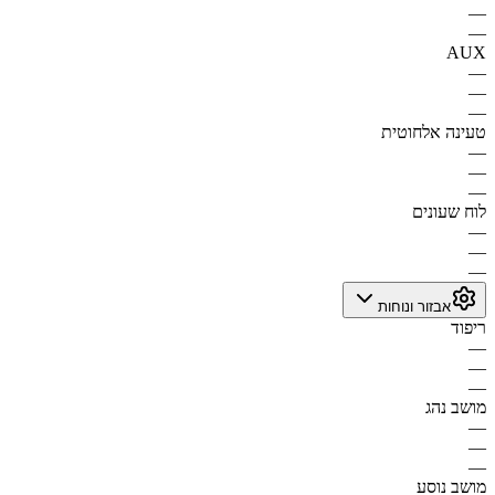
—
—
AUX
—
—
—
טעינה אלחוטית
—
—
—
לוח שעונים
—
—
—
אבזור ונוחות
ריפוד
—
—
—
מושב נהג
—
—
—
מושב נוסע