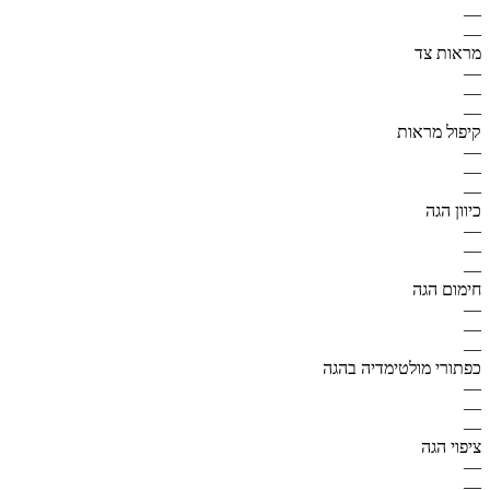
—
—
מראות צד
—
—
—
קיפול מראות
—
—
—
כיוון הגה
—
—
—
חימום הגה
—
—
—
כפתורי מולטימדיה בהגה
—
—
—
ציפוי הגה
—
—