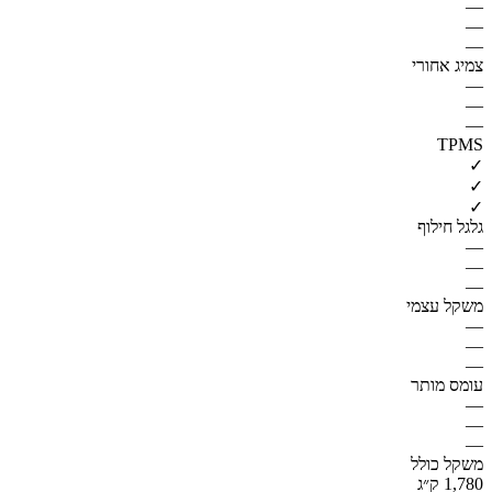
—
—
—
צמיג אחורי
—
—
—
TPMS
✓
✓
✓
גלגל חילוף
—
—
—
משקל עצמי
—
—
—
עומס מותר
—
—
—
משקל כולל
1,780 ק״ג