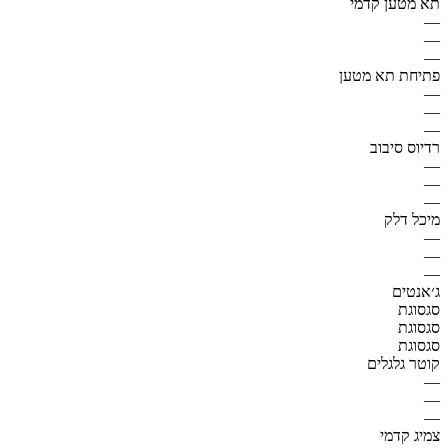
תא מטען קדמי
—
—
—
פתיחת תא מטען
—
—
—
רדיוס סיבוב
—
—
—
מיכל דלק
—
—
—
ג׳אנטים
סגסוגת
סגסוגת
סגסוגת
קוטר גלגלים
—
—
—
צמיג קדמי