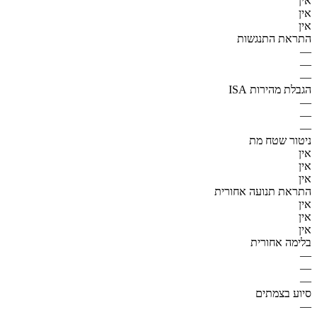
אין
אין
אין
התראת התנגשות
—
—
—
הגבלת מהירות ISA
—
—
—
ניטור שטח מת
אין
אין
אין
התראת תנועה אחורית
אין
אין
אין
בלימה אחורית
—
—
—
סיוע בצמתים
—