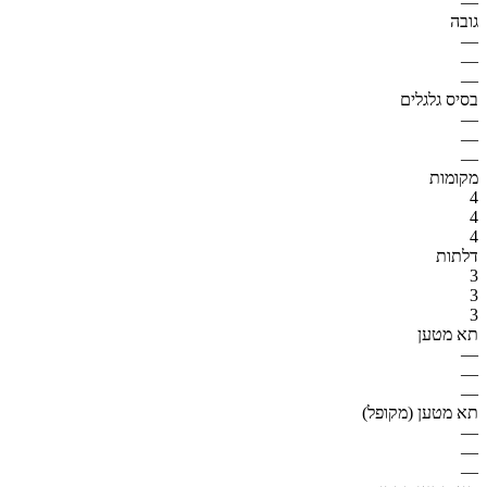
—
גובה
—
—
—
בסיס גלגלים
—
—
—
מקומות
4
4
4
דלתות
3
3
3
תא מטען
—
—
—
תא מטען (מקופל)
—
—
—