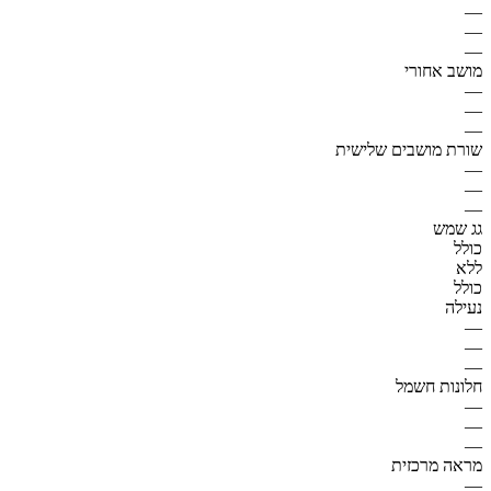
—
—
—
מושב אחורי
—
—
—
שורת מושבים שלישית
—
—
—
גג שמש
כולל
ללא
כולל
נעילה
—
—
—
חלונות חשמל
—
—
—
מראה מרכזית
—