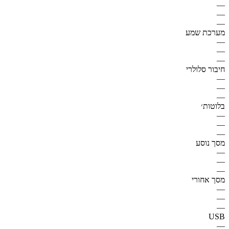
—
—
—
מערכת שמע
—
—
—
חיבור סלולרי
—
—
—
בלוטות׳
—
—
—
מסך נוסע
—
—
—
מסך אחורי
—
—
—
USB
—