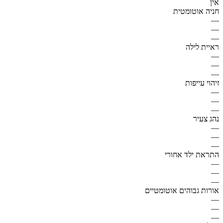
אין
חניה אוטומטית
—
—
—
ראיית לילה
—
—
—
זיהוי עייפות
—
—
—
נהג צעיר
—
—
—
התראת ילד אחורי
—
—
—
אורות גבוהים אוטומטיים
—
—
—