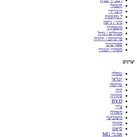
רכב יד שניה
חשמלי
היברידי
7 מקומות
מיני / ג'יפון
משפחתי
מנהלים / גדול
פרימיום / יוקרה
ספורטיבי
מסחרי וטנדר
יצרנים
טסלה
יונדאי
טויוטה
קיה
סקודה
BYD
צ'רי
מאזדה
מיצובישי
סוזוקי
סיאט
אמ.ג'י MG