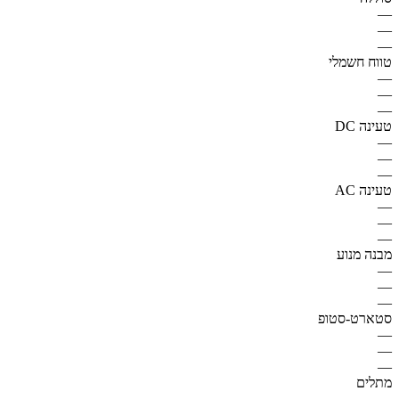
—
—
—
טווח חשמלי
—
—
—
טעינה DC
—
—
—
טעינה AC
—
—
—
מבנה מנוע
—
—
—
סטארט-סטופ
—
—
—
מתלים
—