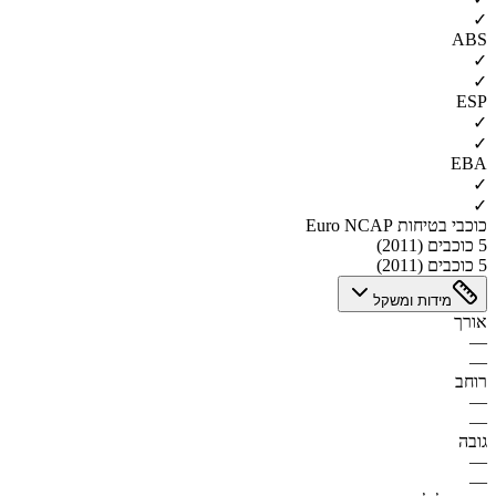
✓
ABS
✓
✓
ESP
✓
✓
EBA
✓
✓
כוכבי בטיחות Euro NCAP
5 כוכבים (2011)
5 כוכבים (2011)
מידות ומשקל
אורך
—
—
רוחב
—
—
גובה
—
—