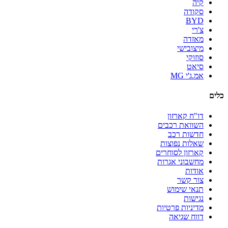
קיה
סקודה
BYD
צ'רי
מאזדה
מיצובישי
סוזוקי
סיאט
אמ.ג'י MG
כלים
דו"ח קארזון
השוואת רכבים
חדשות רכב
שאלות נפוצות
קארזון לסוחרים
מחשבוני אגרות
אודות
צור קשר
תנאי שימוש
נגישות
מדיניות פרטיות
דווח שגיאה