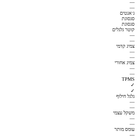
—
—
ג׳אנטים
סגסוגת
סגסוגת
קוטר גלגלים
—
—
צמיג קדמי
—
—
צמיג אחורי
—
—
TPMS
✓
✓
גלגל חילוף
—
—
משקל עצמי
—
—
עומס מותר
—