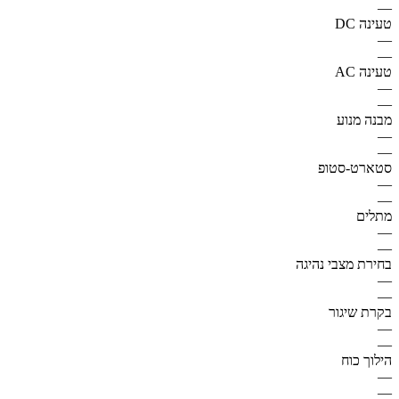
—
טעינה DC
—
—
טעינה AC
—
—
מבנה מנוע
—
—
סטארט-סטופ
—
—
מתלים
—
—
בחירת מצבי נהיגה
—
—
בקרת שיגור
—
—
הילוך כוח
—
—