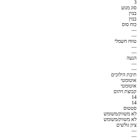
3
סוג מנוע
בנזין
בנזין
כוח סוס
—
—
טווח חשמלי
—
—
הנעה
—
—
תיבת הילוכים
אוטומטי
אוטומטי
קבוצת זיהום
14
14
סטטוס
לא משווק/משומש
לא משווק/משומש
ציון גולשים
—
—