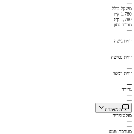
—
משקל כולל
1,780 ק״ג
1,780 ק״ג
מרווח גחון
—
—
זווית גישה
—
—
זווית נטישה
—
—
זווית רמפה
—
—
גרירה
—
—
מולטימדיה
מולטימדיה
—
—
מערכת שמע