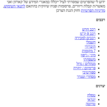
ידוע לי שהפרטים שמסרתי לעיל ייכללו במאגרי המידע של קארזון ואני
מאשר/ת קבלת דיוורים, פרסומות ופניה שיווקית בהתאם
לתנאי השימוש
,
מדיניות הפרטיות
וחוק הגנת הצרכן
רכבים
רכב חדש
רכב 0 ק"מ
רכבים למכירה
חשמלי
היברידי
7 מקומות
מיני / ג'יפון
משפחתי
מנהלים / גדול
פרימיום / יוקרה
ספורטיבי
מסחרי וטנדר
יצרנים
טסלה
יונדאי
טויוטה