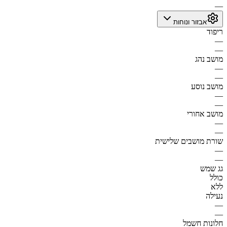
—
אבזור ונוחות
ריפוד
—
—
מושב נהג
—
—
מושב נוסע
—
—
מושב אחורי
—
—
שורת מושבים שלישית
—
—
גג שמש
כולל
ללא
נעילה
—
—
חלונות חשמל