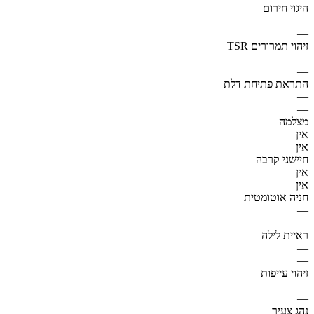
היגוי חירום
—
—
זיהוי תמרורים TSR
—
—
התראת פתיחת דלת
—
—
מצלמה
אין
אין
חיישני קרבה
אין
אין
חניה אוטומטית
—
—
ראיית לילה
—
—
זיהוי עייפות
—
—
נהג צעיר