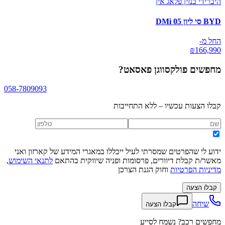
היברידי בנזין פלאג אין
BYD סי ליון 05 DMi
החל מ-
₪
166,990
מחפשים
פולקסווגן פאסאט
?
058-7809093
קבלו הצעות עכשיו – ללא התחייבות
ידוע לי שהפרטים שמסרתי לעיל ייכללו במאגרי המידע של קארזון ואני
מאשר/ת קבלת דיוורים, פרסומות ופניה שיווקית בהתאם
לתנאי השימוש
,
מדיניות הפרטיות
וחוק הגנת הצרכן
קבלו הצעה
שיחה
קבלו הצעה
מחפשים רכב? נשמח לסייע