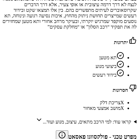
לנצח לא דרך דרמה עיצובית או אופי צעיר, אלא דרך הדברים
שקרוסאוברים לעיתים מתפשרים בהם. בין אלו תמצאו שקט ובידוד
רעשים שמייצרים תחושת ניתוק מהחוץ, איכות נסיעה רגועה ונינוחה, תא
נוסעים מוקפד שמרגיש יוקרתי, ובעיקר מרחב אחורי ותא מטען שמחזירים
לה את תפקיד “רכב הסלון” או “מחלקת עסקים”
יתרונות
תא מטען
ביצועי מנוע
בידוד רעשים
חסרונות
X
צריכת דלק
X
מושב אמצעי מאחור
קראו עוד: למי הרכב מתאים, עיצוב, מנוע ועוד...
מפרט טכני
-
פולקסווגן פאסאט