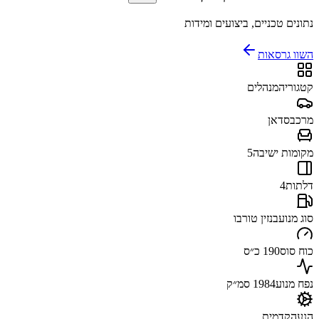
נתונים טכניים, ביצועים ומידות
השוו גרסאות
קטגוריה
מנהלים
מרכב
סדאן
מקומות ישיבה
5
דלתות
4
סוג מנוע
בנזין טורבו
כוח סוס
190 כ״ס
נפח מנוע
1984 סמ״ק
הנעה
קדמית