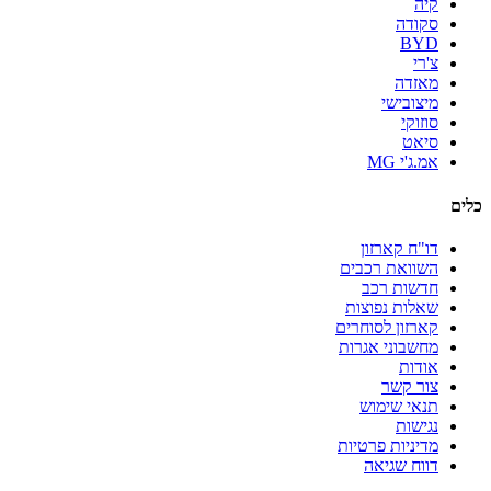
קיה
סקודה
BYD
צ'רי
מאזדה
מיצובישי
סוזוקי
סיאט
אמ.ג'י MG
כלים
דו"ח קארזון
השוואת רכבים
חדשות רכב
שאלות נפוצות
קארזון לסוחרים
מחשבוני אגרות
אודות
צור קשר
תנאי שימוש
נגישות
מדיניות פרטיות
דווח שגיאה