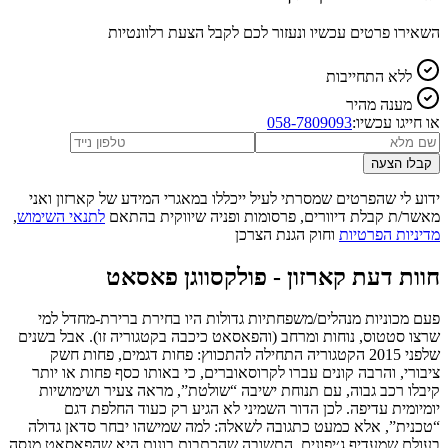
השאירו פרטים עכשיו ונעזור לכם לקבל הצעת רלוונטיות
ללא התחייבות
מענה מהיר
או חייגו עכשיו:
058-7809093
קבלו הצעה
ידוע לי שהפרטים שמסרתי לעיל ייכללו במאגרי המידע של קארזון ואני
מאשר/ת קבלת דיוורים, פרסומות ופניה שיווקית בהתאם
לתנאי השימוש
,
מדיניות הפרטיות
וחוק הגנת הצרכן
חוות דעת קארזון -
פולקסווגן פאסאט
פעם מכוניות מנהלים/משפחתיות גדולות היו בחירת ברירת‑מחדל למי
שרצו סטטוס, נוחות ומרחב (והפאסאט כיכבה בקטגוריה זו). אבל בשנים
שלפני 2015 הקטגוריה התחילה להתכווץ: פחות דגמים, פחות חשק
ציבורי, והרבה קונים עברו לקרוסאוברים, כי באותו כסף פחות או יותר
קיבלו רכב גבוה, עם תנוחת ישיבה “שולטת”, מראה צעיר ושימושיות
יומיומית עדיפה. לכן הדור השמיני לא הגיע רק כעוד החלפת דגם
“טכנית”, אלא כמעט כתגובה לשאלה: למה שמישהו יבחר סדאן גדולה
בעולם שמעדיף ג׳יפונים. התשובה שהכתבות בונות היא שהפאסאט מנסה