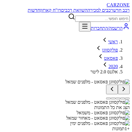
CARZONE
רכב חדש
רכבים למכירה
השוואת רכבים
דו"ח קארזון
חדשות
הרשמה/התחברות
ראשי
פולקסווגן
פאסאט
2020
אלגנס 2.0 ליטר
הצג את כל התמונות
+
1
תמונות