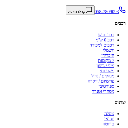
058-7809093
קבלו הצעה
רכבים
רכב חדש
רכב 0 ק"מ
רכבים למכירה
חשמלי
היברידי
7 מקומות
מיני / ג'יפון
משפחתי
מנהלים / גדול
פרימיום / יוקרה
ספורטיבי
מסחרי וטנדר
יצרנים
טסלה
יונדאי
טויוטה