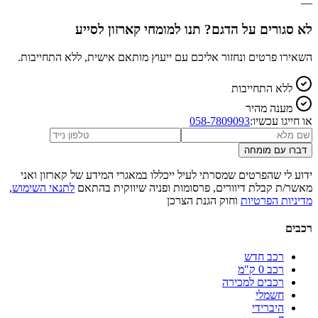
—
לא סגורים על הדגם? תנו למומחי קארזון לסייע
השאירו פרטים ונחזור אליכם עם ייעוץ מותאם אישית, ללא התחייבות.
ללא התחייבות
מענה מהיר
או חייגו עכשיו:
058-7809093
דברו עם מומחה
ידוע לי שהפרטים שמסרתי לעיל ייכללו במאגרי המידע של קארזון ואני
מאשר/ת קבלת דיוורים, פרסומות ופניה שיווקית בהתאם
לתנאי השימוש
,
מדיניות הפרטיות
וחוק הגנת הצרכן
רכבים
רכב חדש
רכב 0 ק"מ
רכבים למכירה
חשמלי
היברידי