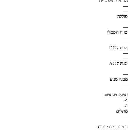
מנועים חשמליים
—
—
סוללה
—
—
טווח חשמלי
—
—
טעינה DC
—
—
טעינה AC
—
—
מבנה מנוע
—
—
סטארט-סטופ
✓
✓
מתלים
—
—
בחירת מצבי נהיגה