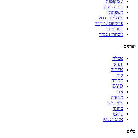
7 מקומות
מיני / ג'יפון
משפחתי
מנהלים / גדול
פרימיום / יוקרה
ספורטיבי
מסחרי וטנדר
יצרנים
טסלה
יונדאי
טויוטה
קיה
סקודה
BYD
צ'רי
מאזדה
מיצובישי
סוזוקי
סיאט
אמ.ג'י MG
כלים