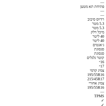
—
פתיחת תא מטען
—
—
רדיוס סיבוב
5.3 מטר
5.3 מטר
מיכל דלק
40 ליטר
40 ליטר
ג׳אנטים
סגסוגת
סגסוגת
קוטר גלגלים
16״
17״
צמיג קדמי
195/55R16
215/45R17
צמיג אחורי
195/55R16
—
TPMS
✓
✓