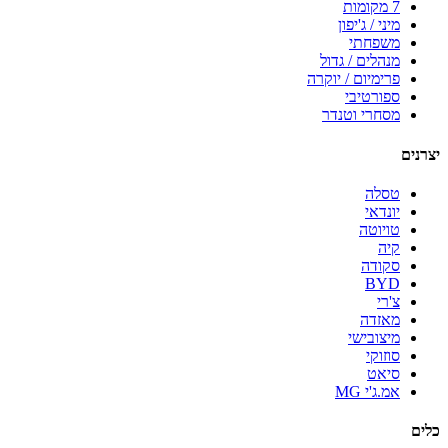
7 מקומות
מיני / ג'יפון
משפחתי
מנהלים / גדול
פרימיום / יוקרה
ספורטיבי
מסחרי וטנדר
יצרנים
טסלה
יונדאי
טויוטה
קיה
סקודה
BYD
צ'רי
מאזדה
מיצובישי
סוזוקי
סיאט
אמ.ג'י MG
כלים