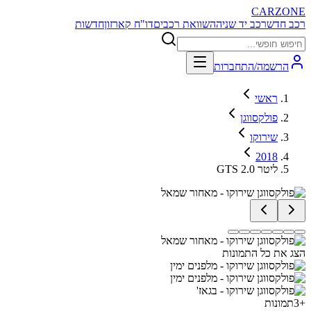
CARZONE
רכב חדש
רכב יד שניה
השוואת רכבים
דו"ח קארזון
חדשות
הרשמה/התחברות
ראשי
פולקסווגן
שירוקו
2018
GTS 2.0 ליטר
הצג את כל התמונות
+
3
תמונות