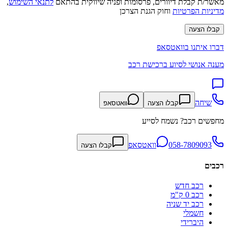
מאשר/ת קבלת דיוורים, פרסומות ופניה שיווקית בהתאם
לתנאי השימוש
,
מדיניות הפרטיות
וחוק הגנת הצרכן
קבלו הצעה
דברו איתנו בוואטסאפ
מענה אנושי לסיוע ברכישת רכב
שיחה
קבלו הצעה
וואטסאפ
מחפשים רכב? נשמח לסייע
058-7809093
וואטסאפ
קבלו הצעה
רכבים
רכב חדש
רכב 0 ק"מ
רכב יד שניה
חשמלי
היברידי