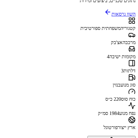
נתונים טכניים, ביצועים ומידות
השוו גרסאות
קטגוריה
משפחתית ספורטיבית
מרכב
האצ'בק
מקומות ישיבה
4
דלתות
3
סוג מנוע
בנזין
כוח סוס
220 כ״ס
נפח מנוע
1984 סמ״ק
ארץ ייצור
פורטוגל