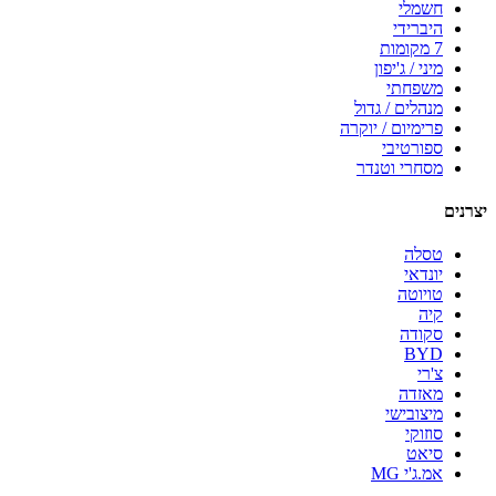
חשמלי
היברידי
7 מקומות
מיני / ג'יפון
משפחתי
מנהלים / גדול
פרימיום / יוקרה
ספורטיבי
מסחרי וטנדר
יצרנים
טסלה
יונדאי
טויוטה
קיה
סקודה
BYD
צ'רי
מאזדה
מיצובישי
סוזוקי
סיאט
אמ.ג'י MG