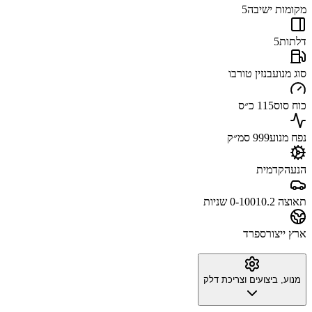
מקומות ישיבה
5
דלתות
5
סוג מנוע
בנזין טורבו
כוח סוס
115 כ״ס
נפח מנוע
999 סמ״ק
הנעה
קדמית
תאוצה 0-100
10.2 שניות
ארץ ייצור
ספרד
מנוע, ביצועים וצריכת דלק