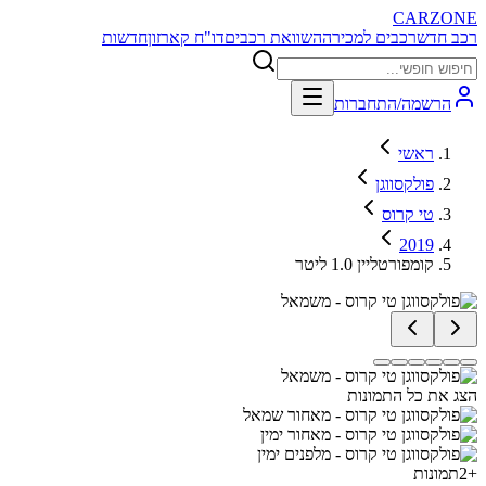
CARZONE
רכב חדש
רכבים למכירה
השוואת רכבים
דו"ח קארזון
חדשות
הרשמה/התחברות
ראשי
פולקסווגן
טי קרוס
2019
קומפורטליין 1.0 ליטר
הצג את כל התמונות
+
2
תמונות