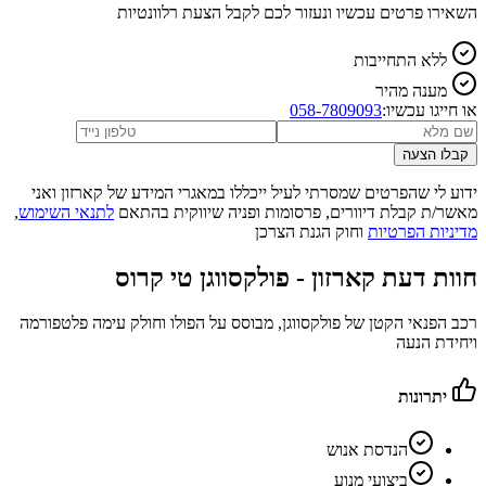
השאירו פרטים עכשיו ונעזור לכם לקבל הצעת רלוונטיות
ללא התחייבות
מענה מהיר
או חייגו עכשיו:
058-7809093
קבלו הצעה
ידוע לי שהפרטים שמסרתי לעיל ייכללו במאגרי המידע של קארזון ואני
מאשר/ת קבלת דיוורים, פרסומות ופניה שיווקית בהתאם
לתנאי השימוש
,
מדיניות הפרטיות
וחוק הגנת הצרכן
חוות דעת קארזון -
פולקסווגן טי קרוס
רכב הפנאי הקטן של פולקסווגן, מבוסס על הפולו וחולק עימה פלטפורמה
ויחידת הנעה
יתרונות
הנדסת אנוש
ביצועי מנוע