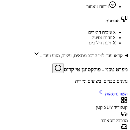
מרווח מאחור
חסרונות
X
איכות חומרים
X
נוחות נסיעה
X
תיבת הילוכים
קראו עוד: למי הרכב מתאים, עיצוב, מנוע ועוד...
מפרט טכני
-
פולקסווגן טי קרוס
נתונים טכניים, ביצועים ומידות
השוו גרסאות
קטגוריה
SUV קטן
מרכב
קרוסאובר