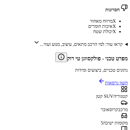
חסרונות
X
מרווח מאחור
X
איכות חומרים
X
יכולת שטח
קראו עוד: למי הרכב מתאים, עיצוב, מנוע ועוד...
מפרט טכני
-
פולקסווגן טי רוק
נתונים טכניים, ביצועים ומידות
השוו גרסאות
קטגוריה
SUV קטן
מרכב
קרוסאובר
מקומות ישיבה
5