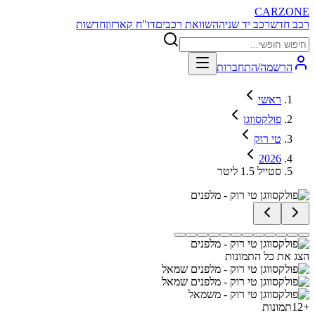
CARZONE
רכב חדש
רכב יד שניה
השוואת רכבים
דו"ח קארזון
חדשות
הרשמה/התחברות
ראשי
פולקסווגן
טי רוק
2026
סטייל 1.5 ליטר
הצג את כל התמונות
+
12
תמונות