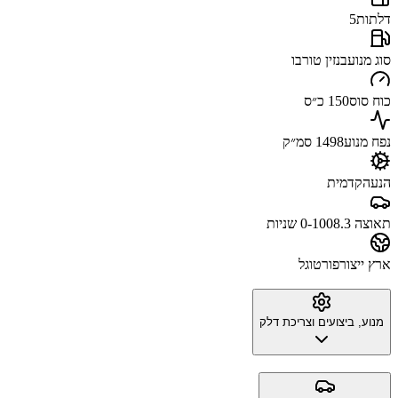
דלתות
5
סוג מנוע
בנזין טורבו
כוח סוס
150 כ״ס
נפח מנוע
1498 סמ״ק
הנעה
קדמית
תאוצה 0-100
8.3 שניות
ארץ ייצור
פורטוגל
מנוע, ביצועים וצריכת דלק