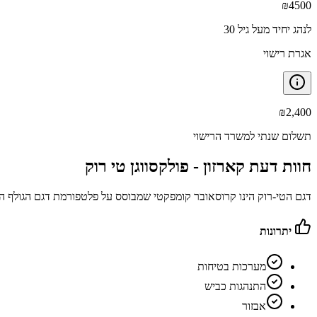
₪
4500
לנהג יחיד מעל גיל 30
אגרת רישוי
₪
2,400
תשלום שנתי למשרד הרישוי
חוות דעת קארזון -
פולקסווגן טי רוק
דגם הטי-רוק הינו קרוסאובר קומפקטי שמבוסס על פלטפורמת דגם הגולף המו
יתרונות
מערכות בטיחות
התנהגות כביש
אבזור