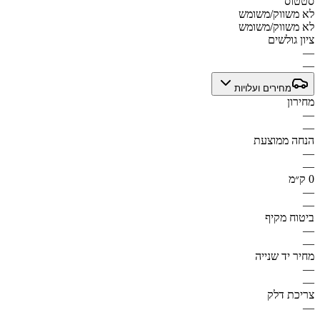
סטטוס
לא משווק/משומש
לא משווק/משומש
ציון גולשים
—
—
מחירים ועלויות
מחירון
—
—
הנחה ממוצעת
—
—
0 ק״מ
—
—
ביטוח מקיף
—
—
מחיר יד שנייה
—
—
צריכת דלק
—