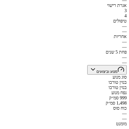
—
אגרת רישוי
3
4
טיפולים
—
—
אחריות
—
—
פחת 5 שנים
—
—
מנוע וביצועים
סוג מנוע
בנזין טורבו
בנזין טורבו
נפח מנוע
999 סמ״ק
1,498 סמ״ק
כוח סוס
—
—
מומנט
—