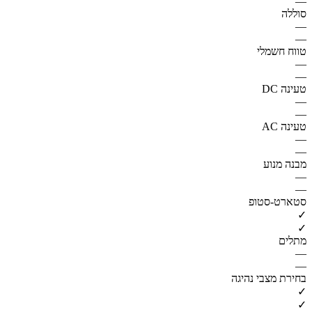
—
סוללה
—
—
טווח חשמלי
—
—
טעינה DC
—
—
טעינה AC
—
—
מבנה מנוע
—
—
סטארט-סטופ
✓
✓
מתלים
—
—
בחירת מצבי נהיגה
✓
✓