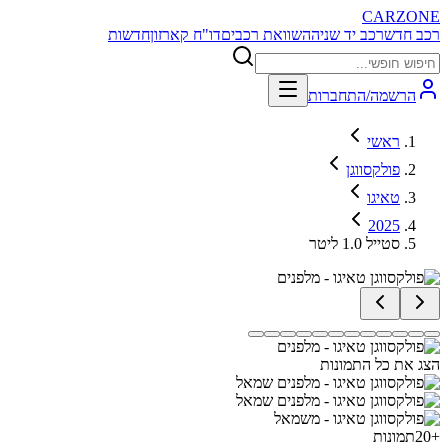
CARZONE
רכב חדש
רכב יד שניה
השוואת רכבים
דו"ח קארזון
חדשות
הרשמה/התחברות
ראשי
פולקסווגן
טאיגו
2025
סטייל 1.0 ליטר
הצג את כל התמונות
+
20
תמונות