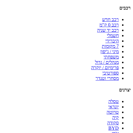
רכבים
רכב חדש
רכב 0 ק"מ
רכב יד שניה
חשמלי
היברידי
7 מקומות
מיני / ג'יפון
משפחתי
מנהלים / גדול
פרימיום / יוקרה
ספורטיבי
מסחרי וטנדר
יצרנים
טסלה
יונדאי
טויוטה
קיה
סקודה
BYD