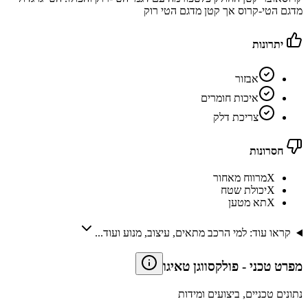
מדגם הטי-קרוס אך קטן מדגם הטי רוק
יתרונות
אבזור
איכות חומרים
צריכת דלק
חסרונות
X
מרווח מאחור
X
יכולת שטח
X
תא מטען
קראו עוד: למי הרכב מתאים, עיצוב, מנוע ועוד...
מפרט טכני
-
פולקסווגן טאיגו
נתונים טכניים, ביצועים ומידות