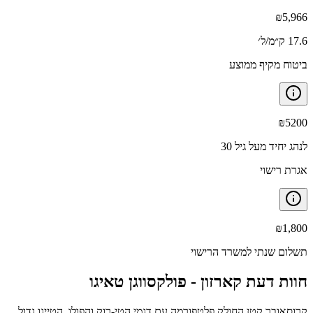
₪
5,966
17.6 ק״מ/ל׳
ביטוח מקיף ממוצע
₪
5200
לנהג יחיד מעל גיל 30
אגרת רישוי
₪
1,800
תשלום שנתי למשרד הרישוי
חוות דעת קארזון -
פולקסווגן טאיגו
קרוסאובר קטן החולק פלטפורמה עם דגמי הטי-רוק והפולו. הטייגו גדול