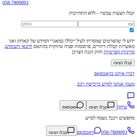
058-7809093
קבלו הצעות עכשיו – ללא התחייבות
ידוע לי שהפרטים שמסרתי לעיל ייכללו במאגרי המידע של קארזון ואני
מאשר/ת קבלת דיוורים, פרסומות ופניה שיווקית בהתאם
לתנאי השימוש
,
מדיניות הפרטיות
וחוק הגנת הצרכן
קבלו הצעה
דברו איתנו בוואטסאפ
מענה אנושי לסיוע ברכישת רכב
שיחה
קבלו הצעה
וואטסאפ
מחפשים רכב? נשמח לסייע
058-7809093
וואטסאפ
קבלו הצעה