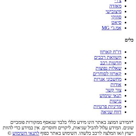
צ'רי
מאזדה
מיצובישי
סוזוקי
סיאט
אמ.ג'י MG
כלים
דו"ח קארזון
השוואת רכבים
חדשות רכב
שאלות נפוצות
קארזון לסוחרים
מחשבוני אגרות
אודות
צור קשר
תנאי שימוש
נגישות
מדיניות פרטיות
דווח שגיאה
*המידע המוצג באתר הינו מידע כללי בלבד שנאסף ממקורות פומביים
שונים. המידע עלול להכיל שגיאות, ליקויים וחוסרים. אין במידע כדי להוות
ייעוץ ו/או המלצה לרכב כלשהו. השימוש באתר כפוף
לתנאי השימוש
©