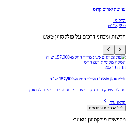
טויוטה יאריס קרוס
החל מ-
₪
158,990
חדשות ומבחני דרכים על
פולקסווגן טאיגו
השקה מקומית דגם חדש
2024-08-18
פולקסווגן טאיגו : מחיר החל מ-157,900 ש"ח
תחילת שיווק רכב הקרוסאובר קופה העירוני של פולקסווגן
קראו עוד
לכל הכתבות והחדשות
מחפשים
פולקסווגן טאיגו
?