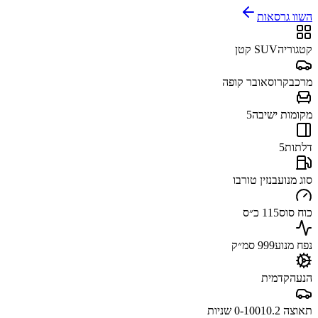
השוו גרסאות
קטגוריה
SUV קטן
מרכב
קרוסאובר קופה
מקומות ישיבה
5
דלתות
5
סוג מנוע
בנזין טורבו
כוח סוס
115 כ״ס
נפח מנוע
999 סמ״ק
הנעה
קדמית
תאוצה 0-100
10.2 שניות