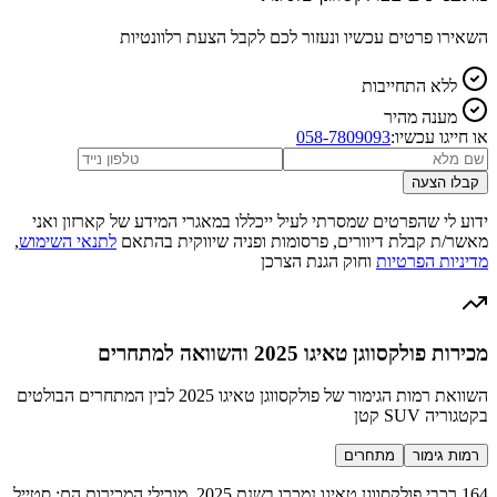
השאירו פרטים עכשיו ונעזור לכם לקבל הצעת רלוונטיות
ללא התחייבות
מענה מהיר
או חייגו עכשיו:
058-7809093
קבלו הצעה
ידוע לי שהפרטים שמסרתי לעיל ייכללו במאגרי המידע של קארזון ואני
מאשר/ת קבלת דיוורים, פרסומות ופניה שיווקית בהתאם
לתנאי השימוש
,
מדיניות הפרטיות
וחוק הגנת הצרכן
מכירות פולקסווגן טאיגו 2025 והשוואה למתחרים
השוואת רמות הגימור של פולקסווגן טאיגו 2025 לבין המתחרים הבולטים
בקטגוריה SUV קטן
רמות גימור
מתחרים
164 רכבי פולקסווגן טאיגו נמכרו בשנת 2025. מובילי המכירות הם: סטייל