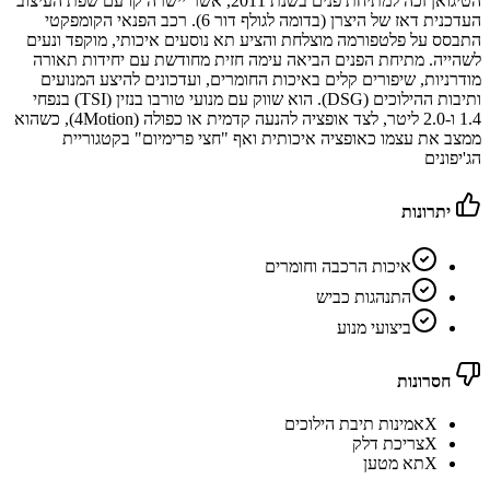
הטיגואן זכה למתיחת פנים בשנת 2011, אשר יישרה קו עם שפת העיצוב
העדכנית דאז של היצרן (בדומה לגולף דור 6). רכב הפנאי הקומפקטי
התבסס על פלטפורמה מוצלחת והציע תא נוסעים איכותי, מוקפד ונעים
לשהייה. מתיחת הפנים הביאה עימה חזית מחודשת עם יחידות תאורה
מודרניות, שיפורים קלים באיכות החומרים, ועדכונים להיצע המנועים
ותיבות ההילוכים (DSG). הוא שווק עם מנועי טורבו בנזין (TSI) בנפחי
1.4 ו-2.0 ליטר, לצד אופציה להנעה קדמית או כפולה (4Motion), כשהוא
ממצב את עצמו כאופציה איכותית ואף "חצי פרימיום" בקטגוריית
הג'יפונים
יתרונות
איכות הרכבה וחומרים
התנהגות כביש
ביצועי מנוע
חסרונות
X
אמינות תיבת הילוכים
X
צריכת דלק
X
תא מטען