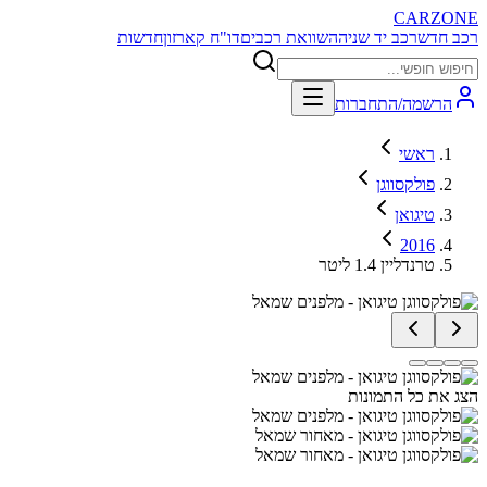
CARZONE
רכב חדש
רכב יד שניה
השוואת רכבים
דו"ח קארזון
חדשות
הרשמה/התחברות
ראשי
פולקסווגן
טיגואן
2016
טרנדליין 1.4 ליטר
הצג את כל התמונות