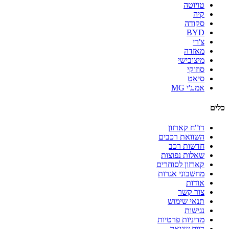
טויוטה
קיה
סקודה
BYD
צ'רי
מאזדה
מיצובישי
סוזוקי
סיאט
אמ.ג'י MG
כלים
דו"ח קארזון
השוואת רכבים
חדשות רכב
שאלות נפוצות
קארזון לסוחרים
מחשבוני אגרות
אודות
צור קשר
תנאי שימוש
נגישות
מדיניות פרטיות
דווח שגיאה