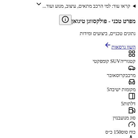
קראו עוד: למי הרכב מתאים, עיצוב, מנוע ועוד...
מפרט טכני
-
פולקסווגן טיגואן
נתונים טכניים, ביצועים ומידות
השוו גרסאות
קטגוריה
SUV קומפקטי
מרכב
קרוסאובר
מקומות ישיבה
5
דלתות
5
סוג מנוע
בנזין
כוח סוס
150 כ״ס