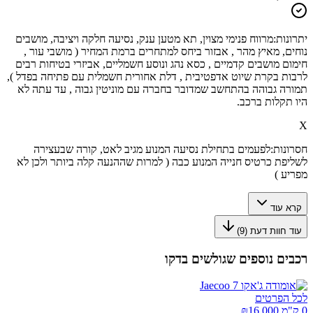
יתרונות:
מרווח פנימי מצוין, תא מטען ענק, נסיעה חלקה ויציבה, מושבים
נוחים, מאיץ מהר , אבזור ביחס למתחרים ברמת המחיר ( מושבי עור ,
חימום מושבים קדמיים , כסא נהג ונוסע חשמליים, אביזרי בטיחות רבים
לרבות בקרת שיוט אדפטיבית , דלת אחורית חשמלית עם פתיחה בפדל ),
תמורה גבוהה בהתחשב שמדובר בחברה עם מוניטין גבוה , עד עתה לא
היו תקלות ברכב.
X
חסרונות:
לפעמים בתחילת נסיעה המנוע מגיב לאט, קורה שבעצירה
לשליפת כרטיס חנייה המנוע כבה ( למרות שההנעה קלה ביותר ולכן לא
מפריע )
קרא עוד
עוד חוות דעת (
9
)
רכבים נוספים שגולשים בדקו
לכל הפרטים
0 ק"מ ₪
16,000