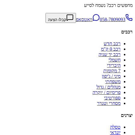
מחפשים רכב? נשמח לסייע
058-7809093
וואטסאפ
קבלו הצעה
רכבים
רכב חדש
רכב 0 ק"מ
רכב יד שניה
חשמלי
היברידי
7 מקומות
מיני / ג'יפון
משפחתי
מנהלים / גדול
פרימיום / יוקרה
ספורטיבי
מסחרי וטנדר
יצרנים
טסלה
יונדאי