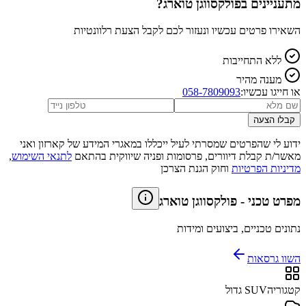
מתעניינים ב
פולקסווגן טוארג
?
השאירו פרטים עכשיו ונעזור לכם לקבל הצעת רלוונטיות
ללא התחייבות
מענה מהיר
או חייגו עכשיו:
058-7809093
קבלו הצעה
ידוע לי שהפרטים שמסרתי לעיל ייכללו במאגרי המידע של קארזון ואני
מאשר/ת קבלת דיוורים, פרסומות ופניה שיווקית בהתאם
לתנאי השימוש
,
מדיניות הפרטיות
וחוק הגנת הצרכן
מפרט טכני
-
פולקסווגן טוארג
נתונים טכניים, ביצועים ומידות
השוו גרסאות
קטגוריה
SUV גדול