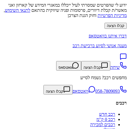
ידוע לי שהפרטים שמסרתי לעיל ייכללו במאגרי המידע של קארזון ואני
מאשר/ת קבלת דיוורים, פרסומות ופניה שיווקית בהתאם
לתנאי השימוש
,
מדיניות הפרטיות
וחוק הגנת הצרכן
קבלו הצעה
דברו איתנו בוואטסאפ
מענה אנושי לסיוע ברכישת רכב
שיחה
קבלו הצעה
וואטסאפ
מחפשים רכב? נשמח לסייע
058-7809093
וואטסאפ
קבלו הצעה
רכבים
רכב חדש
רכב 0 ק"מ
רכבים למכירה