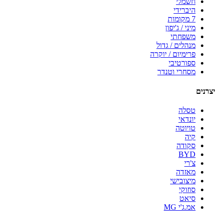
חשמלי
היברידי
7 מקומות
מיני / ג'יפון
משפחתי
מנהלים / גדול
פרימיום / יוקרה
ספורטיבי
מסחרי וטנדר
יצרנים
טסלה
יונדאי
טויוטה
קיה
סקודה
BYD
צ'רי
מאזדה
מיצובישי
סוזוקי
סיאט
אמ.ג'י MG