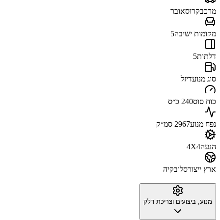
מרכב
קרוסאובר
מקומות ישיבה
5
דלתות
5
סוג מנוע
דיזל
כוח סוס
240 כ״ס
נפח מנוע
2967 סמ״ק
הנעה
4X4
ארץ ייצור
סלובקיה
מנוע, ביצועים וצריכת דלק