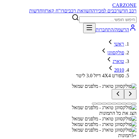
CARZONE
רכב חדש
רכבים למכירה
השוואת רכבים
דו"ח קארזון
חדשות
הרשמה/התחברות
ראשי
פולקסווגן
טוארג
2010
ספורט 4X4 דיזל 3.0 ליטר
הצג את כל התמונות
+
5
תמונות