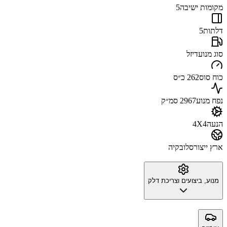
מקומות ישיבה
5
דלתות
5
סוג מנוע
דיזל
כוח סוס
262 כ״ס
נפח מנוע
2967 סמ״ק
הנעה
4X4
ארץ ייצור
סלובקיה
מנוע, ביצועים וצריכת דלק