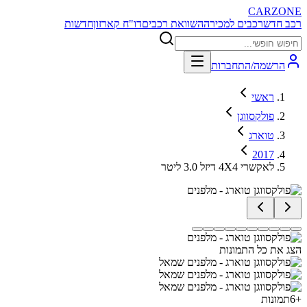
CARZONE
רכב חדש
רכבים למכירה
השוואת רכבים
דו"ח קארזון
חדשות
הרשמה/התחברות
ראשי
פולקסווגן
טוארג
2017
לאקשרי 4X4 דיזל 3.0 ליטר
הצג את כל התמונות
+
6
תמונות