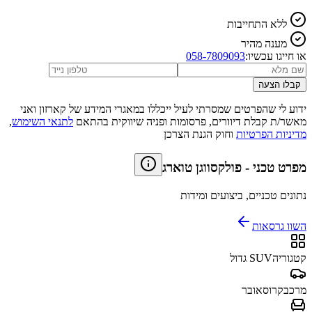
ללא התחייבות
מענה מהיר
או חייגו עכשיו:
058-7809093
קבלו הצעה
ידוע לי שהפרטים שמסרתי לעיל ייכללו במאגרי המידע של קארזון ואני
מאשר/ת קבלת דיוורים, פרסומות ופניה שיווקית בהתאם
לתנאי השימוש
,
מדיניות הפרטיות
וחוק הגנת הצרכן
מפרט טכני
-
פולקסווגן טוארג
נתונים טכניים, ביצועים ומידות
השוו גרסאות
קטגוריה
SUV גדול
מרכב
קרוסאובר