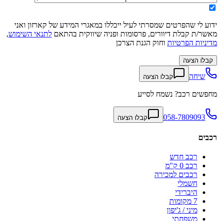
ידוע לי שהפרטים שמסרתי לעיל ייכללו במאגרי המידע של קארזון ואני
מאשר/ת קבלת דיוורים, פרסומות ופניה שיווקית בהתאם
לתנאי השימוש
,
מדיניות הפרטיות
וחוק הגנת הצרכן
קבלו הצעה
שיחה
קבלו הצעה
מחפשים רכב? נשמח לסייע
058-7809093
קבלו הצעה
רכבים
רכב חדש
רכב 0 ק"מ
רכבים למכירה
חשמלי
היברידי
7 מקומות
מיני / ג'יפון
משפחתי