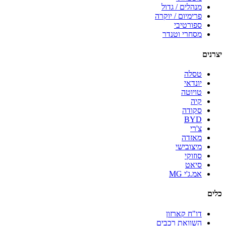
מנהלים / גדול
פרימיום / יוקרה
ספורטיבי
מסחרי וטנדר
יצרנים
טסלה
יונדאי
טויוטה
קיה
סקודה
BYD
צ'רי
מאזדה
מיצובישי
סוזוקי
סיאט
אמ.ג'י MG
כלים
דו"ח קארזון
השוואת רכבים