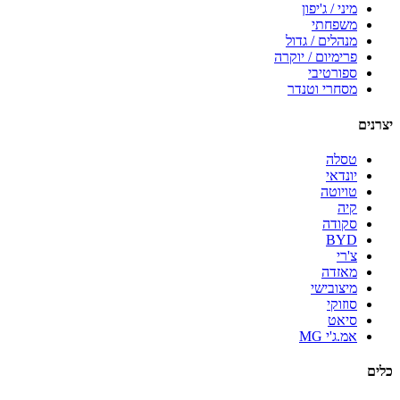
מיני / ג'יפון
משפחתי
מנהלים / גדול
פרימיום / יוקרה
ספורטיבי
מסחרי וטנדר
יצרנים
טסלה
יונדאי
טויוטה
קיה
סקודה
BYD
צ'רי
מאזדה
מיצובישי
סוזוקי
סיאט
אמ.ג'י MG
כלים