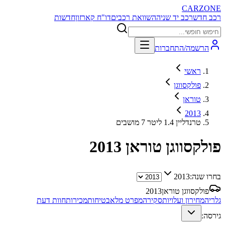
CARZONE
רכב חדש
רכב יד שניה
השוואת רכבים
דו"ח קארזון
חדשות
הרשמה/התחברות
ראשי
פולקסווגן
טוראן
2013
טרנדליין 1.4 ליטר 7 מושבים
פולקסווגן טוראן
2013
בחרו שנה:
2013
פולקסווגן טוראן
2013
גלריה
מחירון ועלויות
סקירה
מפרט מלא
בטיחות
מכירות
חוות דעת
גירסה: