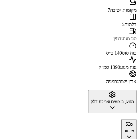
מקומות ישיבה
7
דלתות
5
סוג מנוע
בנזין
כוח סוס
140 כ״ס
נפח מנוע
1390 סמ״ק
ארץ ייצור
גרמניה
מנוע, ביצועים וצריכת דלק
איבזור