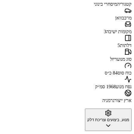
קטגוריה
מיסחרי בינוני
מרכב
וואן
מקומות ישיבה
3
דלתות
5
סוג מנוע
דיזל
כוח סוס
84 כ״ס
נפח מנוע
1968 סמ״ק
ארץ ייצור
גרמניה
מנוע, ביצועים וצריכת דלק