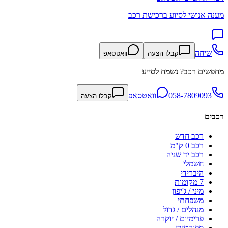
מענה אנושי לסיוע ברכישת רכב
שיחה
קבלו הצעה
וואטסאפ
מחפשים רכב? נשמח לסייע
058-7809093
וואטסאפ
קבלו הצעה
רכבים
רכב חדש
רכב 0 ק"מ
רכב יד שניה
חשמלי
היברידי
7 מקומות
מיני / ג'יפון
משפחתי
מנהלים / גדול
פרימיום / יוקרה
ספורטיבי