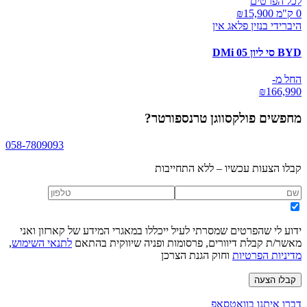
לכל הפרטים
0 ק"מ ₪
15,900
היברידי בנזין פלאג אין
BYD סי ליון 05 DMi
החל מ-
₪
166,990
מחפשים
פולקסווגן טרנספורטר
?
058-7809093
קבלו הצעות עכשיו – ללא התחייבות
ידוע לי שהפרטים שמסרתי לעיל ייכללו במאגרי המידע של קארזון ואני
מאשר/ת קבלת דיוורים, פרסומות ופניה שיווקית בהתאם
לתנאי השימוש
,
מדיניות הפרטיות
וחוק הגנת הצרכן
קבלו הצעה
דברו איתנו בוואטסאפ