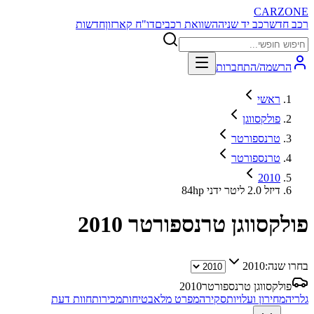
CARZONE
רכב חדש
רכב יד שניה
השוואת רכבים
דו"ח קארזון
חדשות
הרשמה/התחברות
ראשי
פולקסווגן
טרנספורטר
טרנספורטר
2010
84hp דיזל 2.0 ליטר ידני
פולקסווגן טרנספורטר
2010
בחרו שנה:
2010
פולקסווגן טרנספורטר
2010
גלריה
מחירון ועלויות
סקירה
מפרט מלא
בטיחות
מכירות
חוות דעת