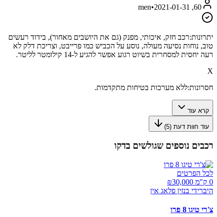
•
2021-01-31
60, men
יתרונות:
רכב חזק, איכותי, מפנק (גם את היושבים מאחור), בידוד רעשים
טוב, נוחות נסיעה מעולה, נוסע על הכביש כמו פרייבט, וצריכת דלק לא
רעה יחסית למסחרית בשיוט רגוע אפשר להגיע ל-14 קילומטר לליטר.
X
חסרונות:
ללא מערכות בטיחות מתקדמות.
קרא עוד
עוד חוות דעת (
5
)
רכבים נוספים שגולשים בדקו
לכל הפרטים
0 ק"מ ₪
30,000
היברידי בנזין פלאג אין
צ'רי טיגו 8 פרו