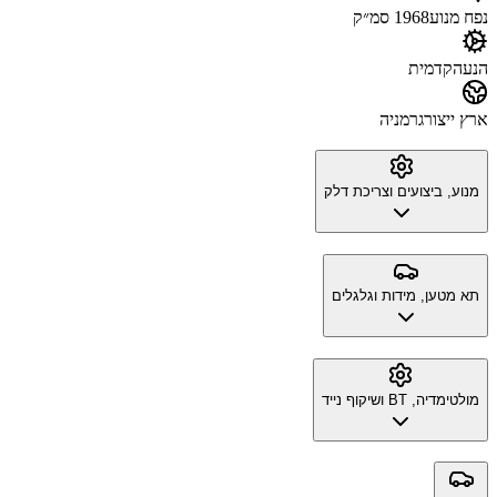
נפח מנוע
1968 סמ״ק
הנעה
קדמית
ארץ ייצור
גרמניה
מנוע, ביצועים וצריכת דלק
תא מטען, מידות וגלגלים
מולטימדיה, BT ושיקוף נייד