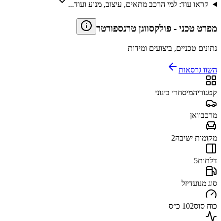
קראו עוד: למי הרכב מתאים, עיצוב, מנוע ועוד...
מפרט טכני
-
פולקסווגן טרנספורטר
נתונים טכניים, ביצועים ומידות
השוו גרסאות
קטגוריה
מיסחרי בינוני
מרכב
וואן
מקומות ישיבה
2
דלתות
5
סוג מנוע
דיזל
כוח סוס
102 כ״ס