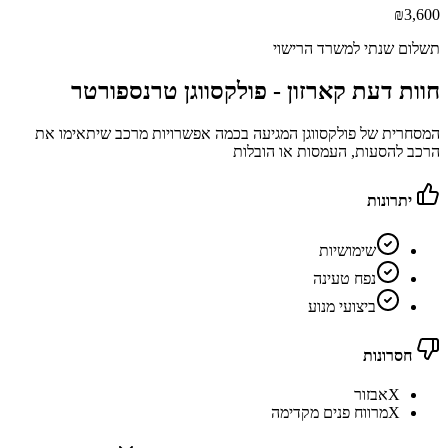
₪
3,600
תשלום שנתי למשרד הרישוי
חוות דעת קארזון -
פולקסווגן טרנספורטר
המסחרית של פולקסווגן המגיעה בכמה אפשרויות מרכב שיתאימו את
הרכב להסעות, העמסות או הובלות
יתרונות
שימושיות
נפח טעינה
ביצועי מנוע
חסרונות
X
אבזור
X
מרווח פנים מקדימה