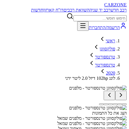
CARZONE
רכב חדש
רכב יד שניה
השוואת רכבים
דו"ח קארזון
חדשות
הרשמה/התחברות
ראשי
פולקסווגן
טרנספורטר
טרנספורטר
2020
לונג 102hp דיזל 2.0 ליטר ידני
הצג את כל התמונות