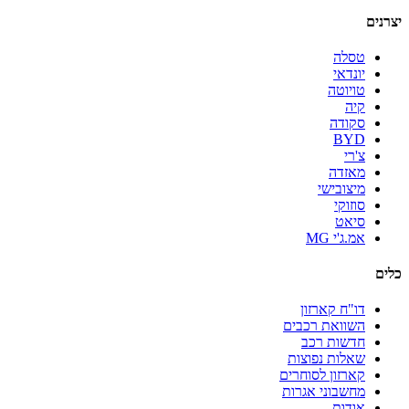
יצרנים
טסלה
יונדאי
טויוטה
קיה
סקודה
BYD
צ'רי
מאזדה
מיצובישי
סוזוקי
סיאט
אמ.ג'י MG
כלים
דו"ח קארזון
השוואת רכבים
חדשות רכב
שאלות נפוצות
קארזון לסוחרים
מחשבוני אגרות
אודות