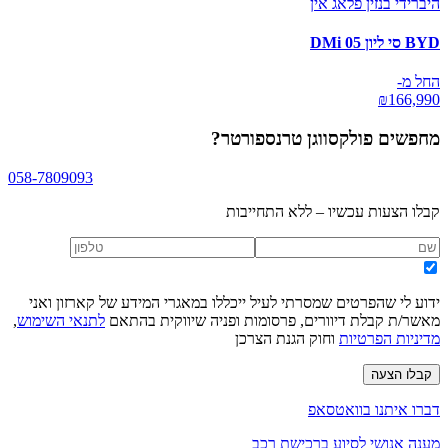
היברידי בנזין פלאג אין
BYD סי ליון 05 DMi
החל מ-
₪
166,990
מחפשים
פולקסווגן טרנספורטר
?
058-7809093
קבלו הצעות עכשיו – ללא התחייבות
ידוע לי שהפרטים שמסרתי לעיל ייכללו במאגרי המידע של קארזון ואני
מאשר/ת קבלת דיוורים, פרסומות ופניה שיווקית בהתאם
לתנאי השימוש
,
מדיניות הפרטיות
וחוק הגנת הצרכן
קבלו הצעה
דברו איתנו בוואטסאפ
מענה אנושי לסיוע ברכישת רכב