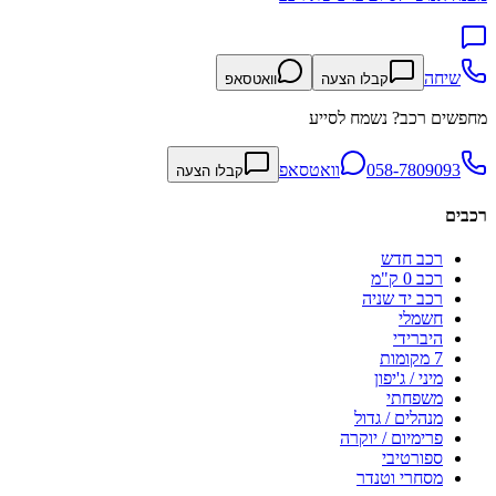
שיחה
קבלו הצעה
וואטסאפ
מחפשים רכב? נשמח לסייע
058-7809093
וואטסאפ
קבלו הצעה
רכבים
רכב חדש
רכב 0 ק"מ
רכב יד שניה
חשמלי
היברידי
7 מקומות
מיני / ג'יפון
משפחתי
מנהלים / גדול
פרימיום / יוקרה
ספורטיבי
מסחרי וטנדר