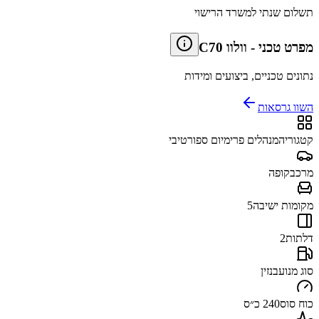
תשלום שנתי למשרד הרישוי
מפרט טכני
-
וולוו C70
נתונים טכניים, ביצועים ומידות
השוו גרסאות
קטגוריה
מנהלים פרימיום ספורטיבי
מרכב
קופה
מקומות ישיבה
5
דלתות
2
סוג מנוע
בנזין
כוח סוס
240 כ״ס