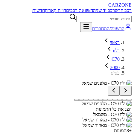
CARZONE
רכב חדש
רכב יד שניה
השוואת רכבים
דו"ח קארזון
חדשות
הרשמה/התחברות
ראשי
וולוו
C70
2000
בסיס
הצג את כל התמונות
+
8
תמונות