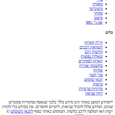
מאזדה
מיצובישי
סוזוקי
סיאט
אמ.ג'י MG
כלים
דו"ח קארזון
השוואת רכבים
חדשות רכב
שאלות נפוצות
קארזון לסוחרים
מחשבוני אגרות
אודות
צור קשר
תנאי שימוש
נגישות
מדיניות פרטיות
דווח שגיאה
*המידע המוצג באתר הינו מידע כללי בלבד שנאסף ממקורות פומביים
שונים. המידע עלול להכיל שגיאות, ליקויים וחוסרים. אין במידע כדי להוות
ייעוץ ו/או המלצה לרכב כלשהו. השימוש באתר כפוף
לתנאי השימוש
©