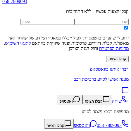
058-7809093
קבלו הצעות עכשיו – ללא התחייבות
ידוע לי שהפרטים שמסרתי לעיל ייכללו במאגרי המידע של קארזון ואני
מאשר/ת קבלת דיוורים, פרסומות ופניה שיווקית בהתאם
לתנאי השימוש
,
מדיניות הפרטיות
וחוק הגנת הצרכן
קבלו הצעה
דברו איתנו בוואטסאפ
מענה אנושי לסיוע ברכישת רכב
שיחה
קבלו הצעה
וואטסאפ
מחפשים רכב? נשמח לסייע
058-7809093
וואטסאפ
קבלו הצעה