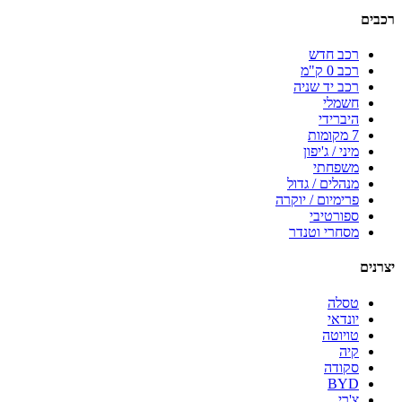
רכבים
רכב חדש
רכב 0 ק"מ
רכב יד שניה
חשמלי
היברידי
7 מקומות
מיני / ג'יפון
משפחתי
מנהלים / גדול
פרימיום / יוקרה
ספורטיבי
מסחרי וטנדר
יצרנים
טסלה
יונדאי
טויוטה
קיה
סקודה
BYD
צ'רי