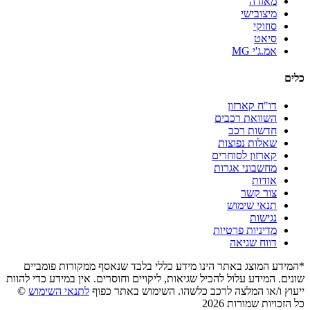
מאזדה
מיצובישי
סוזוקי
סיאט
אמ.ג'י MG
כלים
דו"ח קארזון
השוואת רכבים
חדשות רכב
שאלות נפוצות
קארזון לסוחרים
מחשבוני אגרות
אודות
צור קשר
תנאי שימוש
נגישות
מדיניות פרטיות
דווח שגיאה
*המידע המוצג באתר הינו מידע כללי בלבד שנאסף ממקורות פומביים
שונים. המידע עלול להכיל שגיאות, ליקויים וחוסרים. אין במידע כדי להוות
ייעוץ ו/או המלצה לרכב כלשהו. השימוש באתר כפוף
לתנאי השימוש
©
כל הזכויות שמורות 2026