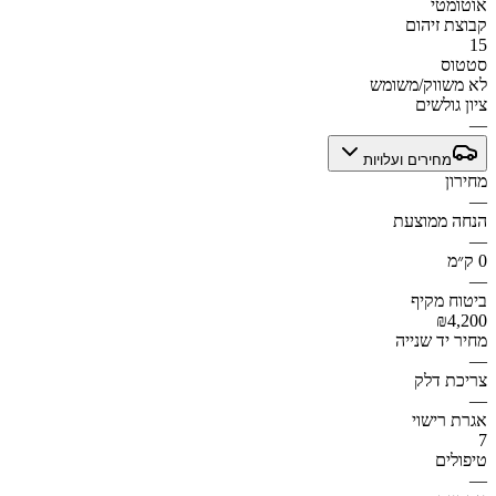
אוטומטי
קבוצת זיהום
15
סטטוס
לא משווק/משומש
ציון גולשים
—
מחירים ועלויות
מחירון
—
הנחה ממוצעת
—
0 ק״מ
—
ביטוח מקיף
₪4,200
מחיר יד שנייה
—
צריכת דלק
—
אגרת רישוי
7
טיפולים
—