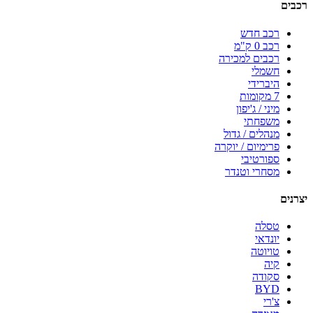
רכבים
רכב חדש
רכב 0 ק"מ
רכבים למכירה
חשמלי
היברידי
7 מקומות
מיני / ג'יפון
משפחתי
מנהלים / גדול
פרימיום / יוקרה
ספורטיבי
מסחרי וטנדר
יצרנים
טסלה
יונדאי
טויוטה
קיה
סקודה
BYD
צ'רי