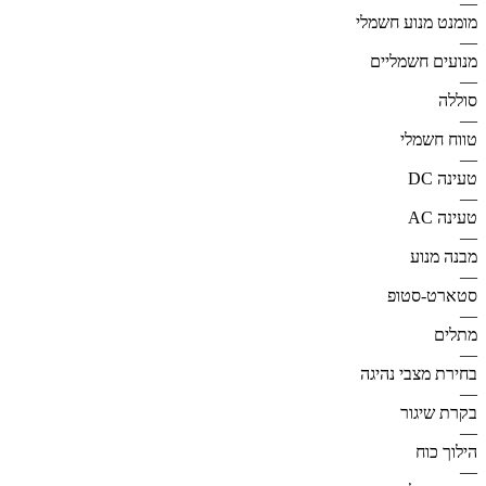
—
מומנט מנוע חשמלי
—
מנועים חשמליים
—
סוללה
—
טווח חשמלי
—
טעינה DC
—
טעינה AC
—
מבנה מנוע
—
סטארט-סטופ
—
מתלים
—
בחירת מצבי נהיגה
—
בקרת שיגור
—
הילוך כוח
—