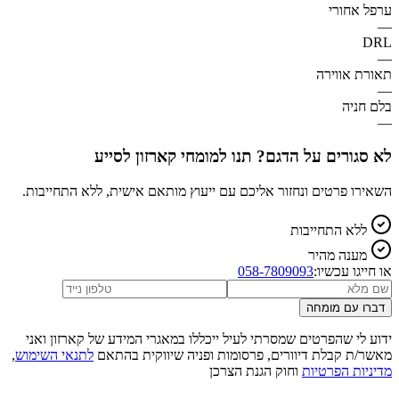
ערפל אחורי
—
DRL
—
תאורת אווירה
—
בלם חניה
—
לא סגורים על הדגם? תנו למומחי קארזון לסייע
השאירו פרטים ונחזור אליכם עם ייעוץ מותאם אישית, ללא התחייבות.
ללא התחייבות
מענה מהיר
או חייגו עכשיו:
058-7809093
דברו עם מומחה
ידוע לי שהפרטים שמסרתי לעיל ייכללו במאגרי המידע של קארזון ואני
מאשר/ת קבלת דיוורים, פרסומות ופניה שיווקית בהתאם
לתנאי השימוש
,
מדיניות הפרטיות
וחוק הגנת הצרכן