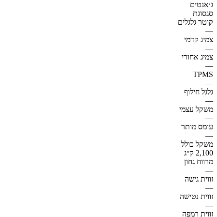
ג׳אנטים
סגסוגת
קוטר גלגלים
—
צמיג קדמי
—
צמיג אחורי
—
TPMS
—
גלגל חילוף
—
משקל עצמי
—
עומס מותר
—
משקל כולל
2,100 ק״ג
מרווח גחון
—
זווית גישה
—
זווית נטישה
—
זווית רמפה