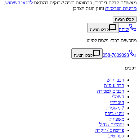
מאשר/ת קבלת דיוורים, פרסומות ופניה שיווקית בהתאם
לתנאי השימוש
,
מדיניות הפרטיות
וחוק הגנת הצרכן
קבלו הצעה
שיחה
קבלו הצעה
מחפשים רכב? נשמח לסייע
058-7809093
קבלו הצעה
רכבים
רכב חדש
רכב 0 ק"מ
רכבים למכירה
חשמלי
היברידי
7 מקומות
מיני / ג'יפון
משפחתי
מנהלים / גדול
פרימיום / יוקרה
ספורטיבי