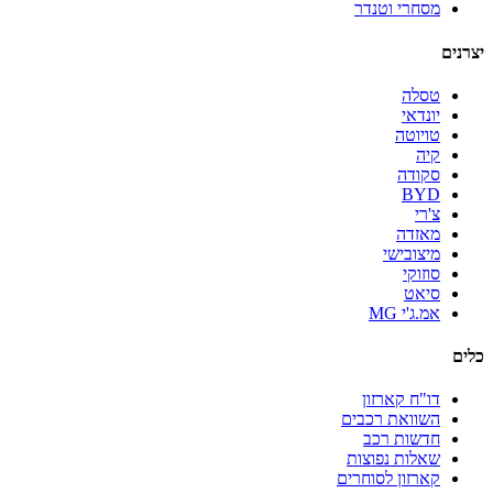
מסחרי וטנדר
יצרנים
טסלה
יונדאי
טויוטה
קיה
סקודה
BYD
צ'רי
מאזדה
מיצובישי
סוזוקי
סיאט
אמ.ג'י MG
כלים
דו"ח קארזון
השוואת רכבים
חדשות רכב
שאלות נפוצות
קארזון לסוחרים