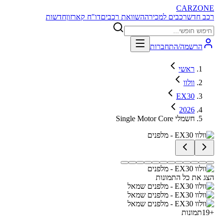
CARZONE
רכב חדש
רכבים למכירה
השוואת רכבים
דו"ח קארזון
חדשות
הרשמה/התחברות
ראשי
וולוו
EX30
2026
Single Motor Core חשמלי
הצג את כל התמונות
+
19
תמונות