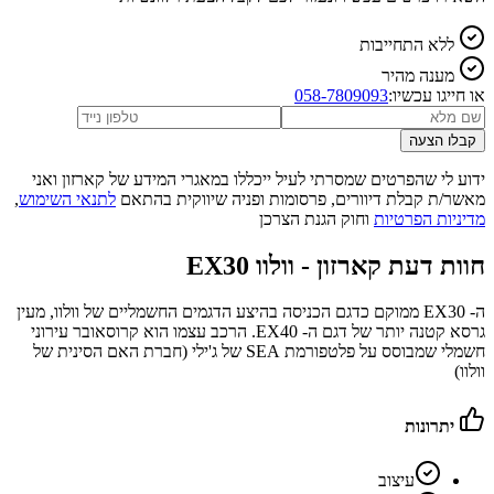
ללא התחייבות
מענה מהיר
או חייגו עכשיו:
058-7809093
קבלו הצעה
ידוע לי שהפרטים שמסרתי לעיל ייכללו במאגרי המידע של קארזון ואני
מאשר/ת קבלת דיוורים, פרסומות ופניה שיווקית בהתאם
לתנאי השימוש
,
מדיניות הפרטיות
וחוק הגנת הצרכן
חוות דעת קארזון -
וולוו EX30
ה- EX30 ממוקם כדגם הכניסה בהיצע הדגמים החשמליים של וולוו, מעין
גרסא קטנה יותר של דגם ה- EX40. הרכב עצמו הוא קרוסאובר עירוני
חשמלי שמבוסס על פלטפורמת SEA של ג'ילי (חברת האם הסינית של
וולוו)
יתרונות
עיצוב