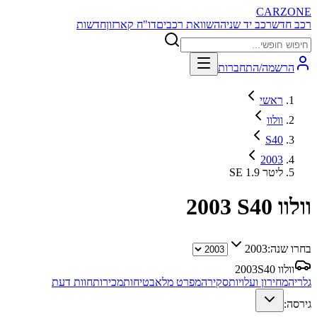
CARZONE
רכב חדש
רכב יד שניה
השוואת רכבים
דו"ח קארזון
חדשות
הרשמה/התחברות
ראשי
וולוו
S40
2003
SE 1.9 ליטר
וולוו S40
2003
בחרו שנה:
2003
וולוו S40
2003
גלריה
מחירון ועלויות
סקירה
מפרט מלא
בטיחות
מכירות
חוות דעת
גירסה: