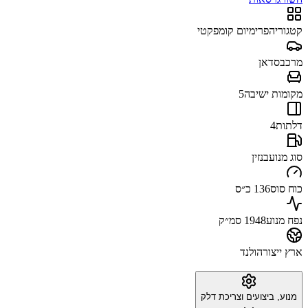
קטגוריה
פרימיום קומפקטי
מרכב
סדאן
מקומות ישיבה
5
דלתות
4
סוג מנוע
בנזין
כוח סוס
136 כ״ס
נפח מנוע
1948 סמ״ק
ארץ ייצור
הולנד
מנוע, ביצועים וצריכת דלק