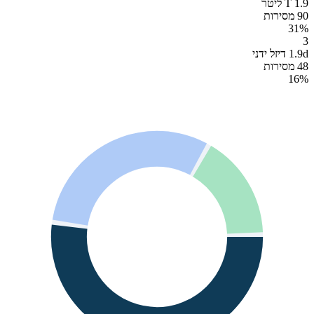
T 1.9 ליטר
90 מסירות
31
%
3
1.9d דיזל ידני
48 מסירות
16
%