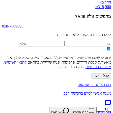
החל מ-
₪
318,900
מחפשים
וולוו S40
?
058-7809093
קבלו הצעות עכשיו – ללא התחייבות
ידוע לי שהפרטים שמסרתי לעיל ייכללו במאגרי המידע של קארזון ואני
מאשר/ת קבלת דיוורים, פרסומות ופניה שיווקית בהתאם
לתנאי השימוש
,
מדיניות הפרטיות
וחוק הגנת הצרכן
קבלו הצעה
דברו איתנו בוואטסאפ
מענה אנושי לסיוע ברכישת רכב
שיחה
קבלו הצעה
וואטסאפ