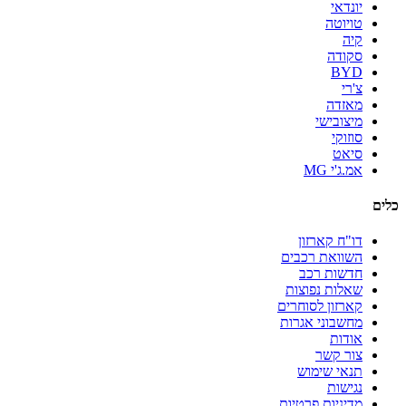
יונדאי
טויוטה
קיה
סקודה
BYD
צ'רי
מאזדה
מיצובישי
סוזוקי
סיאט
אמ.ג'י MG
כלים
דו"ח קארזון
השוואת רכבים
חדשות רכב
שאלות נפוצות
קארזון לסוחרים
מחשבוני אגרות
אודות
צור קשר
תנאי שימוש
נגישות
מדיניות פרטיות