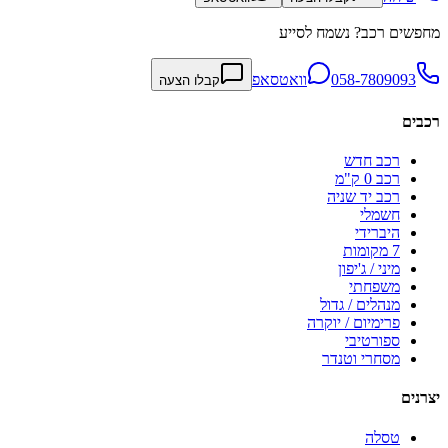
מחפשים רכב? נשמח לסייע
058-7809093
וואטסאפ
קבלו הצעה
רכבים
רכב חדש
רכב 0 ק"מ
רכב יד שניה
חשמלי
היברידי
7 מקומות
מיני / ג'יפון
משפחתי
מנהלים / גדול
פרימיום / יוקרה
ספורטיבי
מסחרי וטנדר
יצרנים
טסלה