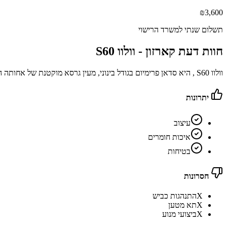
₪
3,600
תשלום שנתי למשרד הרישוי
חוות דעת קארזון -
וולוו S60
וולוו S60 , היא סדאן פרימיום בגודל בינוני, מעין גרסא מוקטנת של אחותה הגדולה, ה-S90
יתרונות
עיצוב
איכות חומרים
בטיחות
חסרונות
X
התנהגות כביש
X
תא מטען
X
ביצועי מנוע