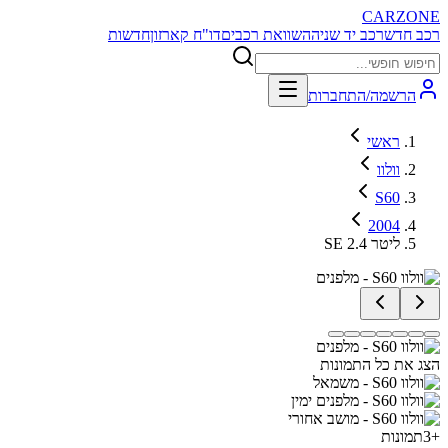
CARZONE
רכב חדש
רכב יד שניה
השוואת רכבים
דו"ח קארזון
חדשות
הרשמה/התחברות
ראשי
וולוו
S60
2004
SE 2.4 ליטר
הצג את כל התמונות
+
3
תמונות