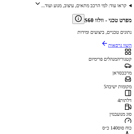
קראו עוד: למי הרכב מתאים, עיצוב, מנוע ועוד...
מפרט טכני
-
וולוו S60
נתונים טכניים, ביצועים ומידות
השוו גרסאות
קטגוריה
מנהלים פרימיום
מרכב
סדאן
מקומות ישיבה
5
דלתות
4
סוג מנוע
בנזין
כוח סוס
140 כ״ס