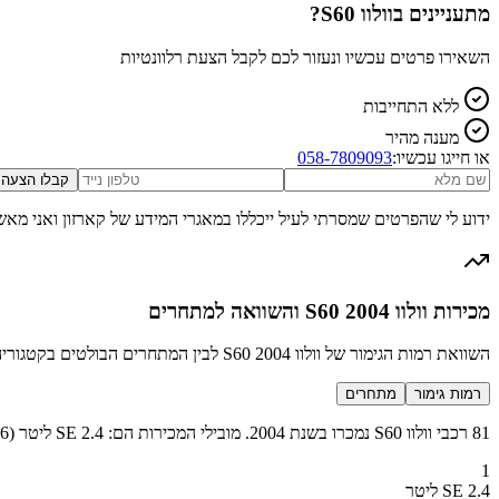
מתעניינים ב
וולוו S60
?
השאירו פרטים עכשיו ונעזור לכם לקבל הצעת רלוונטיות
ללא התחייבות
מענה מהיר
או חייגו עכשיו:
058-7809093
קבלו הצעה
ידוע לי שהפרטים שמסרתי לעיל ייכללו במאגרי המידע של קארזון ואני מאש
מכירות וולוו S60 2004 והשוואה למתחרים
השוואת רמות הגימור של וולוו S60 2004 לבין המתחרים הבולטים בקטגוריה מנהלים פרימיום
רמות גימור
מתחרים
81 רכבי וולוו S60 נמכרו בשנת 2004. מובילי המכירות הם: SE 2.4 ליטר (46 מכירות), GLT 2.4 ליטר (23 מכירות), T5 2.3 ליטר (12 מכירות).
1
SE 2.4 ליטר