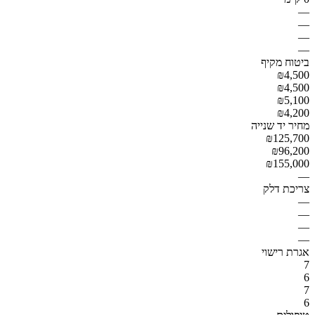
—
—
—
—
ביטוח מקיף
₪4,500
₪4,500
₪5,100
₪4,200
מחיר יד שנייה
₪125,700
₪96,200
₪155,000
—
צריכת דלק
—
—
—
—
אגרת רישוי
7
6
7
6