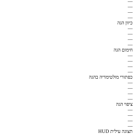
—
—
—
—
כיוון הגה
—
—
—
—
חימום הגה
—
—
—
—
כפתורי מולטימדיה בהגה
—
—
—
—
ציפוי הגה
—
—
—
—
תצוגה עילית HUD