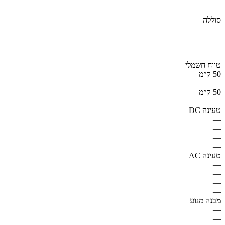
—
—
סוללה
—
—
—
—
טווח חשמלי
50 ק״מ
—
50 ק״מ
—
טעינה DC
—
—
—
—
טעינה AC
—
—
—
—
מבנה מנוע
—
—