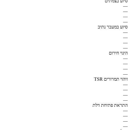
סיוע בצמתים
—
—
—
—
סיוע במעבר נתיב
—
—
—
—
היגוי חירום
—
—
—
—
זיהוי תמרורים TSR
—
—
—
—
התראת פתיחת דלת
—
—
—
—