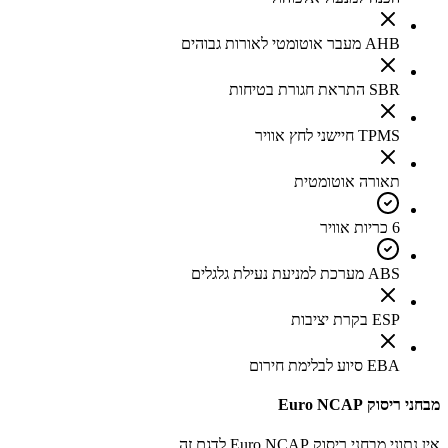
AHB מעבר אוטומטי לאורות גבוהים
SBR התראת חגורת בטיחות
TPMS חיישני לחץ אוויר
תאורה אוטומטית
6 כריות אוויר
ABS מערכת למניעת נעילת גלגלים
ESP בקרת יציבות
EBA סיוע לבלימת חירום
מבחני ריסוק Euro NCAP
אין נתוני מבחני ריסוק Euro NCAP לדגם זה