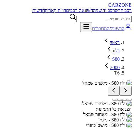
CARZONE
רכב חדש
רכב יד שניה
השוואת רכבים
דו"ח קארזון
חדשות
הרשמה/התחברות
ראשי
וולוו
S80
2000
T6
הצג את כל התמונות