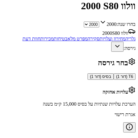
וולוו S80
2000
בחרו שנה:
2000
וולוו S80
2000
גלריה
מחירון ועלויות
סקירה
מפרט מלא
בטיחות
מכירות
חוות דעת
גירסה:
בחר גירסה
T6 (דור 1)
בסיס (דור 1)
עלויות אחזקה
הערכת עלויות שנתיות על בסיס 15,000 ק״מ בשנה
אגרת רישוי