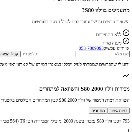
מתעניינים ב
וולוו S80
?
השאירו פרטים עכשיו ונעזור לכם לקבל הצעת רלוונטיות
ללא התחייבות
מענה מהיר
או חייגו עכשיו:
058-7809093
קבלו הצעה
ידוע לי שהפרטים שמסרתי לעיל ייכללו במאגרי המידע של קארזון ואני מאש
מכירות וולוו S80 2000 והשוואה למתחרים
השוואת רמות הגימור של וולוו S80 2000 לבין המתחרים הבולטים בקטגוריה סלון
רמות גימור
מתחרים
793 רכבי וולוו S80 נמכרו בשנת 2000. מובילי המכירות הם: T6 (564 מכירות), (229 מכירות).
1