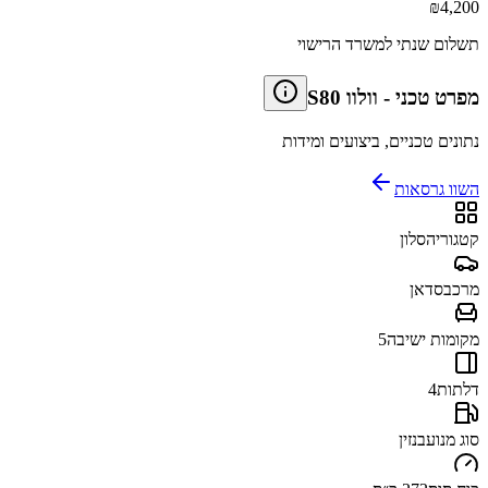
₪
4,200
תשלום שנתי למשרד הרישוי
מפרט טכני
-
וולוו S80
נתונים טכניים, ביצועים ומידות
השוו גרסאות
קטגוריה
סלון
מרכב
סדאן
מקומות ישיבה
5
דלתות
4
סוג מנוע
בנזין