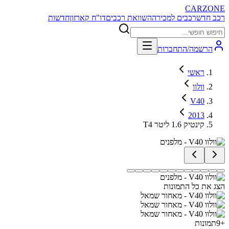
CARZONE
רכב חדש
רכבים למכירה
השוואת רכבים
דו"ח קארזון
חדשות
הרשמה/התחברות
ראשי
וולוו
V40
2013
T4 קינטיק 1.6 ליטר
הצג את כל התמונות
+
9
תמונות