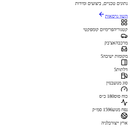
נתונים טכניים, ביצועים ומידות
השוו גרסאות
קטגוריה
פרימיום קומפקטי
מרכב
האצ'בק
מקומות ישיבה
5
דלתות
5
סוג מנוע
בנזין
כוח סוס
180 כ״ס
נפח מנוע
1596 סמ״ק
ארץ ייצור
בלגיה