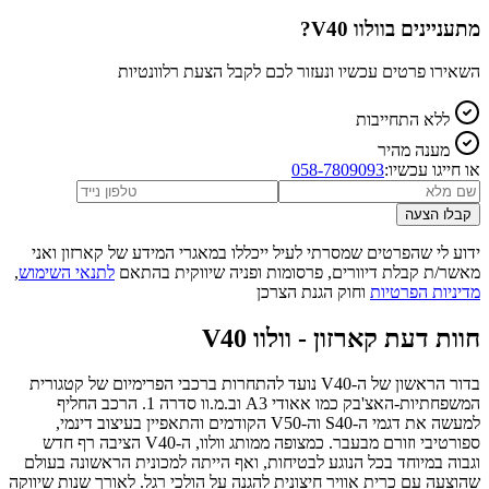
מתעניינים ב
וולוו V40
?
השאירו פרטים עכשיו ונעזור לכם לקבל הצעת רלוונטיות
ללא התחייבות
מענה מהיר
או חייגו עכשיו:
058-7809093
קבלו הצעה
ידוע לי שהפרטים שמסרתי לעיל ייכללו במאגרי המידע של קארזון ואני
מאשר/ת קבלת דיוורים, פרסומות ופניה שיווקית בהתאם
לתנאי השימוש
,
מדיניות הפרטיות
וחוק הגנת הצרכן
חוות דעת קארזון -
וולוו V40
בדור הראשון של ה-V40 נועד להתחרות ברכבי הפרימיום של קטגורית
המשפחתיות-האצ'בק כמו אאודי A3 וב.מ.וו סדרה 1. הרכב החליף
למעשה את דגמי ה-S40 וה-V50 הקודמים והתאפיין בעיצוב דינמי,
ספורטיבי וזורם מבעבר. כמצופה ממותג וולוו, ה-V40 הציבה רף חדש
וגבוה במיוחד בכל הנוגע לבטיחות, ואף הייתה למכונית הראשונה בעולם
שהוצעה עם כרית אוויר חיצונית להגנה על הולכי רגל. לאורך שנות שיווקה