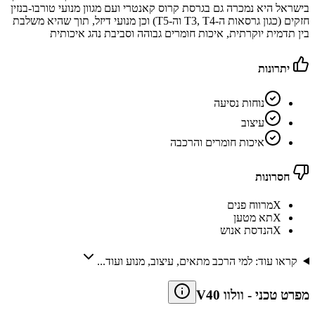
בישראל היא נמכרה גם בגרסת קרוס קאנטרי ועם מגוון מנועי טורבו-בנזין
חזקים (כגון גרסאות ה-T3, T4 וה-T5) וכן מנועי דיזל, תוך שהיא משלבת
בין תדמית יוקרתית, איכות חומרים גבוהה וסביבת נהג איכותית
יתרונות
נוחות נסיעה
עיצוב
איכות חומרים והרכבה
חסרונות
X
מרווח פנים
X
תא מטען
X
הנדסת אנוש
קראו עוד: למי הרכב מתאים, עיצוב, מנוע ועוד...
מפרט טכני
-
וולוו V40