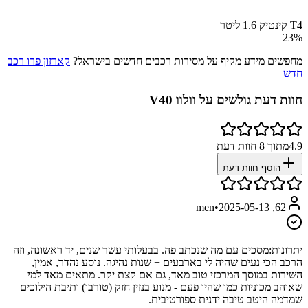
T4 קינטיק 1.6 ליטר
23
%
מחפשים מידע מקיף על מסירות רכבים חדשים בישראל?
קארזון פרו רכב
חדש
חוות דעת גולשים על
וולוו V40
4.9
מתוך
8
חוות דעת
הוסף חוות דעת
•
2025-05-13
62, men
יתרונות:
מסכים עם מה שנכתב פה. בבעלותי עשר שנים, יד ראשונה, וזה
הרכב הכי נעים שהיה לי בארבעים + שנות נהיגה. נוסע נהדר, אמין,
השירות במוסך המרכזי טוב מאד, גם אם קצת יקר. מתאים מאד למי
שאוהב מכוניות כמו שהיו פעם - מנוע בנזין חזק (טורבו) ותיבת הילוכים
שמדמה היטב טיבה ידנית ספורטיבית.