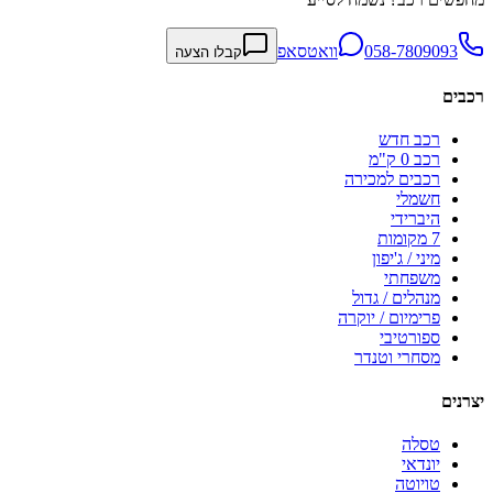
058-7809093
וואטסאפ
קבלו הצעה
רכבים
רכב חדש
רכב 0 ק"מ
רכבים למכירה
חשמלי
היברידי
7 מקומות
מיני / ג'יפון
משפחתי
מנהלים / גדול
פרימיום / יוקרה
ספורטיבי
מסחרי וטנדר
יצרנים
טסלה
יונדאי
טויוטה