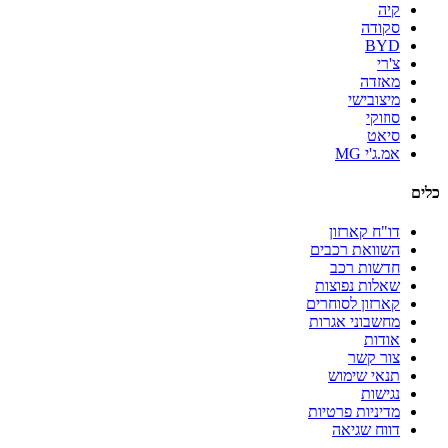
קיה
סקודה
BYD
צ'רי
מאזדה
מיצובישי
סוזוקי
סיאט
אמ.ג'י MG
כלים
דו"ח קארזון
השוואת רכבים
חדשות רכב
שאלות נפוצות
קארזון לסוחרים
מחשבוני אגרות
אודות
צור קשר
תנאי שימוש
נגישות
מדיניות פרטיות
דווח שגיאה