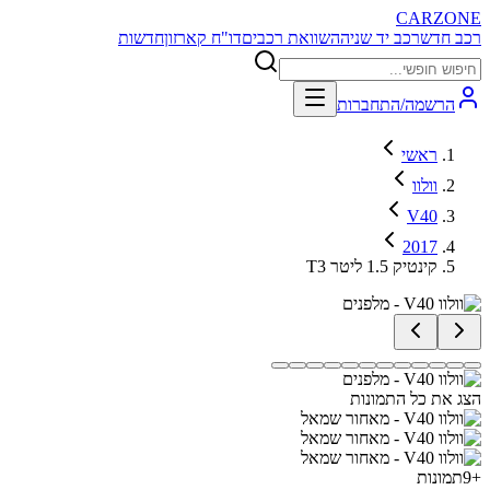
CARZONE
רכב חדש
רכב יד שניה
השוואת רכבים
דו"ח קארזון
חדשות
הרשמה/התחברות
ראשי
וולוו
V40
2017
T3 קינטיק 1.5 ליטר
הצג את כל התמונות
+
9
תמונות