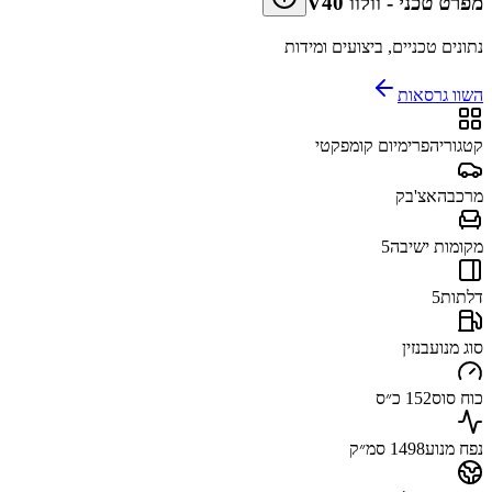
מפרט טכני
-
וולוו V40
נתונים טכניים, ביצועים ומידות
השוו גרסאות
קטגוריה
פרימיום קומפקטי
מרכב
האצ'בק
מקומות ישיבה
5
דלתות
5
סוג מנוע
בנזין
כוח סוס
152 כ״ס
נפח מנוע
1498 סמ״ק