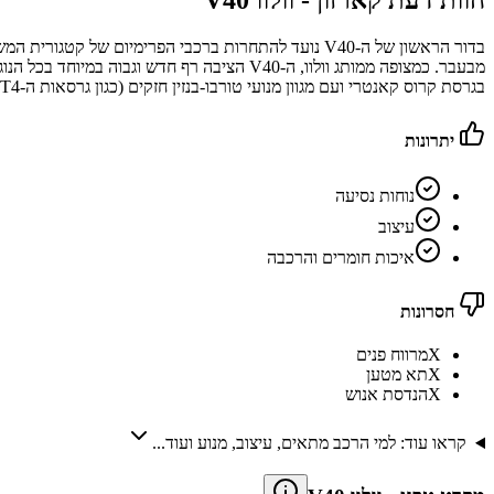
חוות דעת קארזון -
וולוו V40
מבעבר. כמצופה ממותג וולוו, ה-V40 הציבה רף
בגרסת קרוס קאנטרי ועם מגוון מנועי טורבו-בנזין חזקים (כגון גרסאות ה-T3, T4 וה-T5) וכן מנועי דיזל, תוך שהיא משלבת בין תדמית יוקרתית, איכות חומרים גבוהה וסביבת נהג איכותית
יתרונות
נוחות נסיעה
עיצוב
איכות חומרים והרכבה
חסרונות
X
מרווח פנים
X
תא מטען
X
הנדסת אנוש
קראו עוד: למי הרכב מתאים, עיצוב, מנוע ועוד...