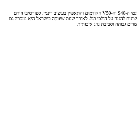
בדור הראשון של ה-V40 נועד להתחרות ברכבי הפרימיום של קטגורית המשפחתיות-האצ'בק כמו אאודי A3 וב.מ.וו סדרה 1. הרכב החליף למעשה את דגמי ה-S40 וה-V50 הקודמים והתאפיין בעיצוב דינמי, ספורטיבי וזורם
רית אוויר חיצונית להגנה על הולכי רגל. לאורך שנות שיווקה בישראל היא נמכרה גם