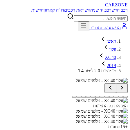
CARZONE
רכב חדש
רכב יד שניה
השוואת רכבים
דו"ח קארזון
חדשות
הרשמה/התחברות
ראשי
וולוו
XC40
2019
T4 מומנטום 2.0 ליטר
הצג את כל התמונות
+
15
תמונות