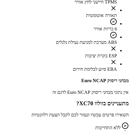
TPMS חיישני לחץ אוויר
תאורה אוטומטית
6 כריות אוויר
ABS מערכת למניעת נעילת גלגלים
ESP בקרת יציבות
EBA סיוע לבלימת חירום
מבחני ריסוק Euro NCAP
אין נתוני מבחני ריסוק Euro NCAP לדגם זה
מתעניינים ב
וולוו XC70
?
השאירו פרטים עכשיו ונעזור לכם לקבל הצעת רלוונטיות
ללא התחייבות