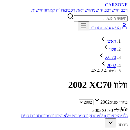
CARZONE
רכב חדש
רכב יד שניה
השוואת רכבים
דו"ח קארזון
חדשות
הרשמה/התחברות
ראשי
וולוו
XC70
2002
4X4 2.4 ליטר
וולוו XC70
2002
בחרו שנה:
2002
וולוו XC70
2002
גלריה
מחירון ועלויות
סקירה
מפרט מלא
בטיחות
מכירות
חוות דעת
גירסה: