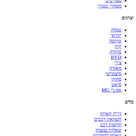
ספורטיבי
מסחרי וטנדר
יצרנים
טסלה
יונדאי
טויוטה
קיה
סקודה
BYD
צ'רי
מאזדה
מיצובישי
סוזוקי
סיאט
אמ.ג'י MG
כלים
דו"ח קארזון
השוואת רכבים
חדשות רכב
שאלות נפוצות
קארזון לסוחרים