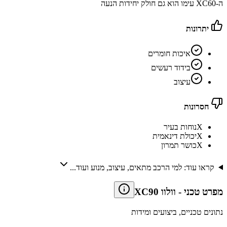
ה-XC60 עימו הוא גם חולק יחידות הנעה
יתרונות
איכות חומרים
בידוד רעשים
עיצוב
חסרונות
X
נוחות בעיר
X
יכולת דינאמית
X
כושר תמרון
קראו עוד: למי הרכב מתאים, עיצוב, מנוע ועוד...
מפרט טכני
-
וולוו XC90
נתונים טכניים, ביצועים ומידות