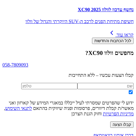
נחשף עדכון לוולוו XC90 2025
חשיפת מתיחת הפנים לרכב ה-SUV היוקרתי והגדול של וולוו
קראו עוד
לכל הכתבות והחדשות
מחפשים
וולוו XC90
?
058-7809093
קבלו הצעות עכשיו – ללא התחייבות
ידוע לי שהפרטים שמסרתי לעיל ייכללו במאגרי המידע של קארזון ואני
מאשר/ת קבלת דיוורים, פרסומות ופניה שיווקית בהתאם
לתנאי השימוש
,
מדיניות הפרטיות
וחוק הגנת הצרכן
קבלו הצעה
דברו איתנו בוואטסאפ