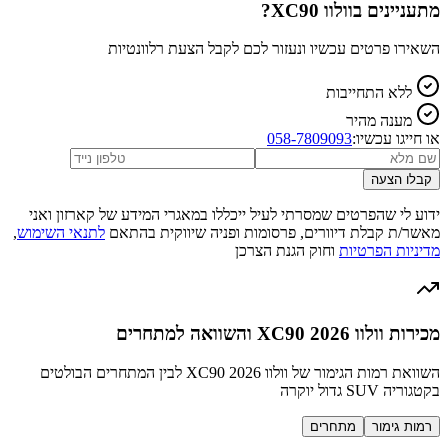
מתעניינים ב
וולוו XC90
?
השאירו פרטים עכשיו ונעזור לכם לקבל הצעת רלוונטיות
ללא התחייבות
מענה מהיר
או חייגו עכשיו:
058-7809093
קבלו הצעה
ידוע לי שהפרטים שמסרתי לעיל ייכללו במאגרי המידע של קארזון ואני
מאשר/ת קבלת דיוורים, פרסומות ופניה שיווקית בהתאם
לתנאי השימוש
,
מדיניות הפרטיות
וחוק הגנת הצרכן
מכירות וולוו XC90 2026 והשוואה למתחרים
השוואת רמות הגימור של וולוו XC90 2026 לבין המתחרים הבולטים
בקטגוריה SUV גדול יוקרה
רמות גימור
מתחרים