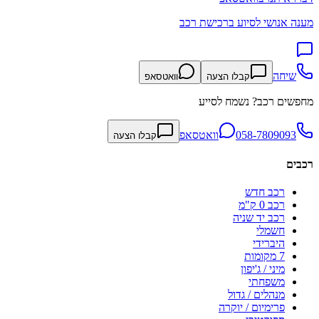
מענה אנושי לסיוע ברכישת רכב
שיחה
קבלו הצעה
וואטסאפ
מחפשים רכב? נשמח לסייע
058-7809093
וואטסאפ
קבלו הצעה
רכבים
רכב חדש
רכב 0 ק"מ
רכב יד שניה
חשמלי
היברידי
7 מקומות
מיני / ג'יפון
משפחתי
מנהלים / גדול
פרימיום / יוקרה