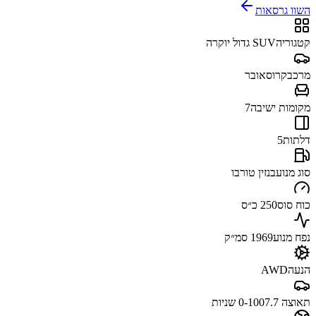
השוו גרסאות
קטגוריה
SUV גדול יוקרה
מרכב
קרוסאובר
מקומות ישיבה
7
דלתות
5
סוג מנוע
בנזין טורבו
כוח סוס
250 כ״ס
נפח מנוע
1969 סמ״ק
הנעה
AWD
תאוצה 0-100
7.7 שניות