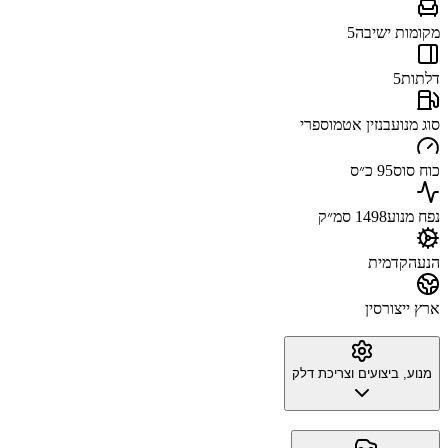
מקומות ישיבה
5
דלתות
5
סוג מנוע
בנזין אטמוספרי
כוח סוס
95 כ״ס
נפח מנוע
1498 סמ״ק
הנעה
קדמית
ארץ ייצור
סין
מנוע, ביצועים וצריכת דלק