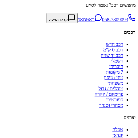
מחפשים רכב? נשמח לסייע
058-7809093
וואטסאפ
קבלו הצעה
רכבים
רכב חדש
רכב 0 ק"מ
רכב יד שניה
חשמלי
היברידי
7 מקומות
מיני / ג'יפון
משפחתי
מנהלים / גדול
פרימיום / יוקרה
ספורטיבי
מסחרי וטנדר
יצרנים
טסלה
יונדאי