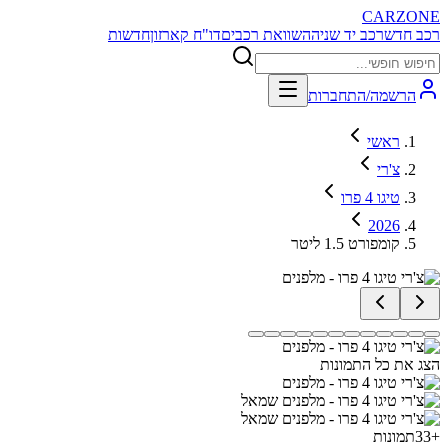
CARZONE
רכב חדש
רכב יד שניה
השוואת רכבים
דו"ח קארזון
חדשות
הרשמה/התחברות
ראשי
צ'רי
טיגו 4 פרו
2026
קומפורט 1.5 ליטר
הצג את כל התמונות
+
33
תמונות