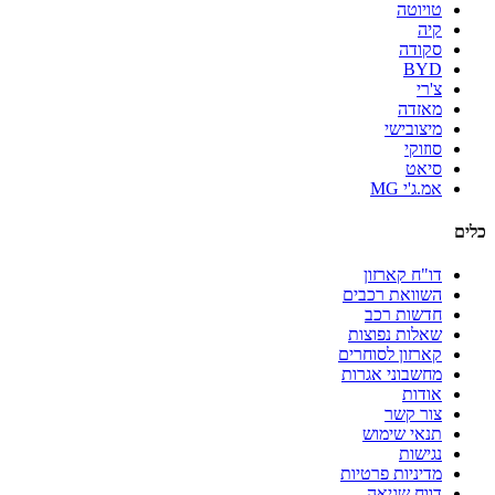
טויוטה
קיה
סקודה
BYD
צ'רי
מאזדה
מיצובישי
סוזוקי
סיאט
אמ.ג'י MG
כלים
דו"ח קארזון
השוואת רכבים
חדשות רכב
שאלות נפוצות
קארזון לסוחרים
מחשבוני אגרות
אודות
צור קשר
תנאי שימוש
נגישות
מדיניות פרטיות
דווח שגיאה