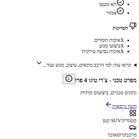
תא מטען
אבזור
חסרונות
X
איכות חומרים
X
ביצועי מנוע
X
איכות נסיעה עירונית
קראו עוד: למי הרכב מתאים, עיצוב, מנוע ועוד...
מפרט טכני
-
צ'רי טיגו 4 פרו
נתונים טכניים, ביצועים ומידות
השוו גרסאות
קטגוריה
SUV קטן
מרכב
קרוסאובר