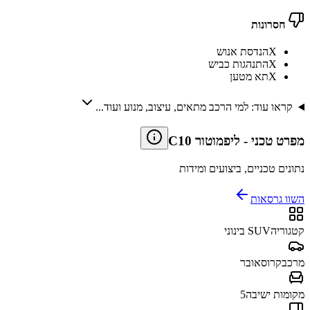
חסרונות
X
הנדסת אנוש
X
התנהגות כביש
X
תא מטען
קראו עוד: למי הרכב מתאים, עיצוב, מנוע ועוד...
מפרט טכני
-
ליפמוטור C10
נתונים טכניים, ביצועים ומידות
השוו גרסאות
קטגוריה
SUV בינוני
מרכב
קרוסאובר
מקומות ישיבה
5