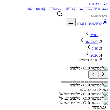
CARZONE
רכב חדש
רכב יד שניה
השוואת רכבים
דו"ח קארזון
חדשות
הרשמה/התחברות
ראשי
ליפמוטור
C10
2026
סטייל חשמלי
הצג את כל התמונות
+
23
תמונות