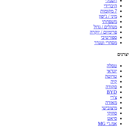
חשמלי
היברידי
7 מקומות
מיני / ג'יפון
משפחתי
מנהלים / גדול
פרימיום / יוקרה
ספורטיבי
מסחרי וטנדר
יצרנים
טסלה
יונדאי
טויוטה
קיה
סקודה
BYD
צ'רי
מאזדה
מיצובישי
סוזוקי
סיאט
אמ.ג'י MG