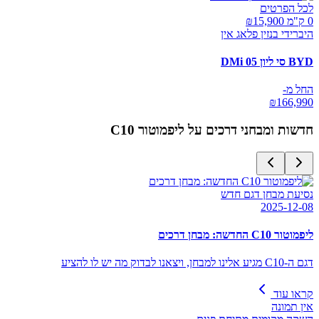
לכל הפרטים
0 ק"מ ₪
15,900
היברידי בנזין פלאג אין
BYD סי ליון 05 DMi
החל מ-
₪
166,990
חדשות ומבחני דרכים על
ליפמוטור C10
נסיעת מבחן דגם חדש
2025-12-08
ליפמוטור C10 החדשה: מבחן דרכים
דגם ה-C10 מגיע אלינו למבחן, ויצאנו לבדוק מה יש לו להציע
קראו עוד
אין תמונה