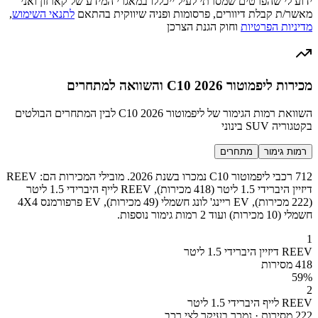
ידוע לי שהפרטים שמסרתי לעיל ייכללו במאגרי המידע של קארזון ואני
מאשר/ת קבלת דיוורים, פרסומות ופניה שיווקית בהתאם
לתנאי השימוש
,
מדיניות הפרטיות
וחוק הגנת הצרכן
מכירות ליפמוטור C10 2026 והשוואה למתחרים
השוואת רמות הגימור של ליפמוטור C10 2026 לבין המתחרים הבולטים
בקטגוריה SUV בינוני
רמות גימור
מתחרים
712 רכבי ליפמוטור C10 נמכרו בשנת 2026. מובילי המכירות הם: REEV
דיזיין היברידי 1.5 ליטר (418 מכירות), REEV לייף היברידי 1.5 ליטר
(222 מכירות), EV ריינג' לונג חשמלי (49 מכירות), EV פרפורמנס 4X4
חשמלי (10 מכירות) ועוד 2 רמות גימור נוספות.
1
REEV דיזיין היברידי 1.5 ליטר
418 מסירות
59
%
2
REEV לייף היברידי 1.5 ליטר
222 מסירות · נמכר בעיקר לצי רכב