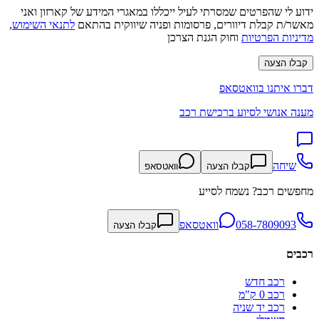
ידוע לי שהפרטים שמסרתי לעיל ייכללו במאגרי המידע של קארזון ואני
מאשר/ת קבלת דיוורים, פרסומות ופניה שיווקית בהתאם
לתנאי השימוש
,
מדיניות הפרטיות
וחוק הגנת הצרכן
קבלו הצעה
דברו איתנו בוואטסאפ
מענה אנושי לסיוע ברכישת רכב
שיחה
קבלו הצעה
וואטסאפ
מחפשים רכב? נשמח לסייע
058-7809093
וואטסאפ
קבלו הצעה
רכבים
רכב חדש
רכב 0 ק"מ
רכב יד שניה