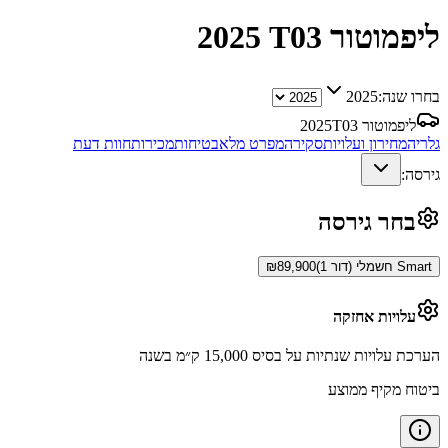
ליפמוטור T03
2025
בחרו שנה:
2025
ליפמוטור T03
2025
גלריה
מחירון ועלויות
סקירה
מפרט מלא
בטיחות
מכירות
חוות דעת
גירסה:
בחר גירסה
Smart חשמלי (דור 1)
89,900
₪
עלויות אחזקה
הערכת עלויות שנתיות על בסיס 15,000 ק״מ בשנה
ביטוח מקיף ממוצע