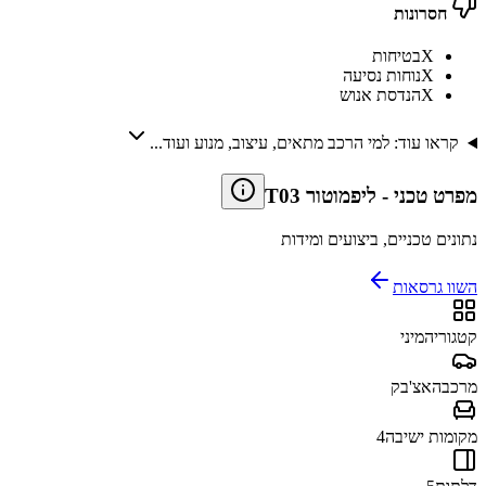
חסרונות
X
בטיחות
X
נוחות נסיעה
X
הנדסת אנוש
קראו עוד: למי הרכב מתאים, עיצוב, מנוע ועוד...
מפרט טכני
-
ליפמוטור T03
נתונים טכניים, ביצועים ומידות
השוו גרסאות
קטגוריה
מיני
מרכב
האצ'בק
מקומות ישיבה
4