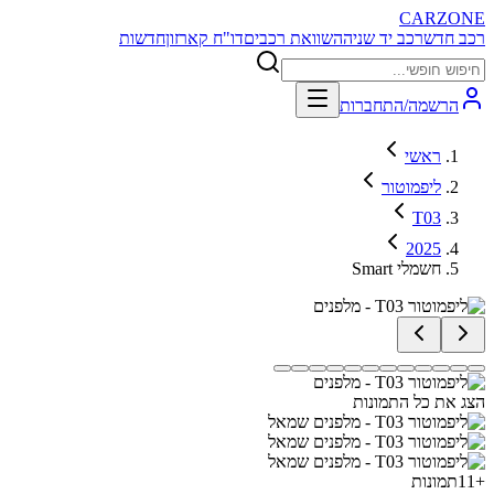
CARZONE
רכב חדש
רכב יד שניה
השוואת רכבים
דו"ח קארזון
חדשות
הרשמה/התחברות
ראשי
ליפמוטור
T03
2025
Smart חשמלי
הצג את כל התמונות
+
11
תמונות