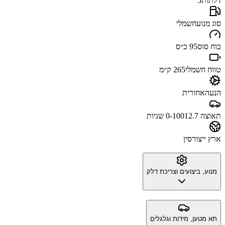
דלתות
5
סוג מנוע
חשמלי
כוח סוס
95 כ״ס
טווח חשמלי
265 ק״מ
הנעה
אחורית
תאוצה 0-100
12.7 שניות
ארץ ייצור
סין
מנוע, ביצועים וצריכת דלק
תא מטען, מידות וגלגלים